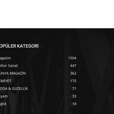
OPÜLER KATEGORİ
agazin
1504
ltür Sanat
447
ÜNYA MAGAZİN
362
EMİYET
175
ODA & GÜZELLİK
71
aşam
33
ğlık
18