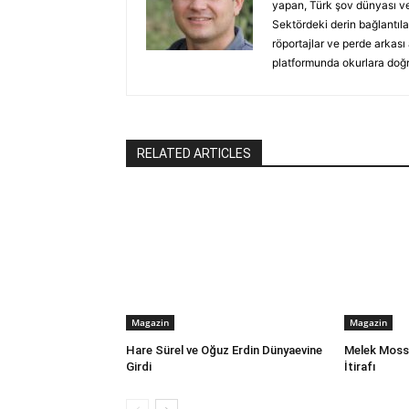
yapan, Türk şov dünyası ve
Sektördeki derin bağlantılar
röportajlar ve perde arkası
platformunda okurlara doğru
RELATED ARTICLES
Magazin
Magazin
Hare Sürel ve Oğuz Erdin Dünyaevine
Melek Mosso
Girdi
İtirafı