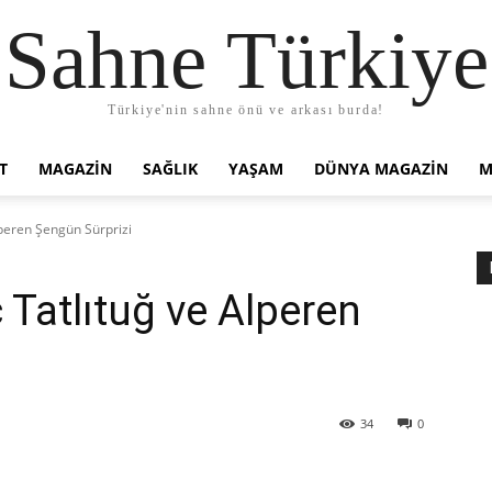
Sahne Türkiye
Türkiye'nin sahne önü ve arkası burda!
T
MAGAZIN
SAĞLIK
YAŞAM
DÜNYA MAGAZİN
M
peren Şengün Sürprizi
Tatlıtuğ ve Alperen
34
0