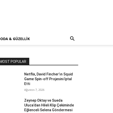
ODA & GÜZELLİK
MOST POPULAR
Netflix, David Fincher’ın Squid
Game Spin-off Projesini İptal
Etti
Ağustos 7, 2026
Zeynep Oktay ve Sueda
Uluca’dan Hileli Klip Çekiminde
Eğlenceli Selena Göndermesi