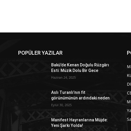
POPÜLER YAZILAR
P
Bakü’de Kenan Doğulu Rüzgârı
M
Esti: Müzik Dolu Bir Gece
Kü
Haziran 24, 2025
D
C
Aslı Turanlı’nın fit
görünümünün ardındaki neden
e
M
Eylül 30, 2025
Y
Sa
Manifest Hayranlarına Müjde:
Yeni Şarkı Yolda!