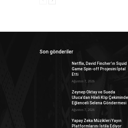
Son gönderiler
Netflix, David Fincher’ın Squid
Game Spin-off Projesini İptal
Etti
Ağustos 7, 2026
Zeynep Oktay ve Sueda
Uluca’dan Hileli Klip Çekimind
Eğlenceli Selena Göndermesi
Ağustos 7, 2026
Yapay Zeka Müzikleri Yayın
Platformlarını İstila Ediyor