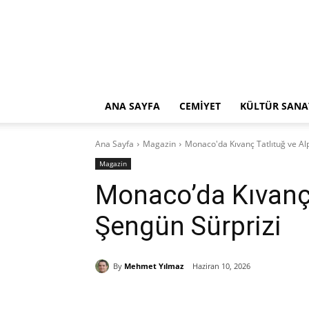
ANA SAYFA
CEMİYET
KÜLTÜR SANA
Ana Sayfa
Magazin
Monaco'da Kıvanç Tatlıtuğ ve Al
Magazin
Monaco’da Kıvanç 
Şengün Sürprizi
By
Mehmet Yılmaz
Haziran 10, 2026
Paylaş