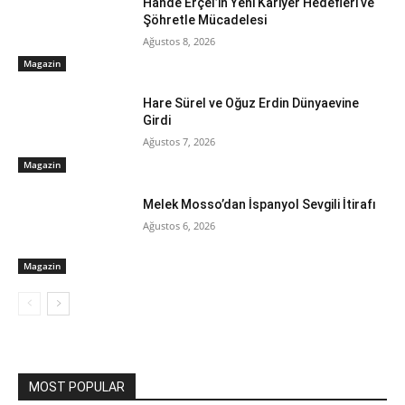
Hande Erçel’in Yeni Kariyer Hedefleri ve
Şöhretle Mücadelesi
Ağustos 8, 2026
Magazin
Hare Sürel ve Oğuz Erdin Dünyaevine
Girdi
Ağustos 7, 2026
Magazin
Melek Mosso’dan İspanyol Sevgili İtirafı
Ağustos 6, 2026
Magazin
MOST POPULAR