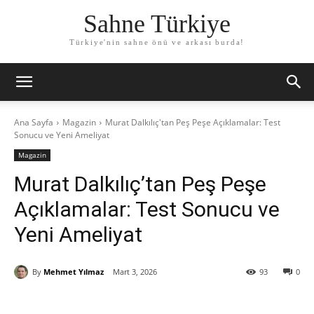
Sahne Türkiye
Türkiye'nin sahne önü ve arkası burda!
Ana Sayfa
Magazin
Murat Dalkılıç'tan Peş Peşe Açıklamalar: Test
Sonucu ve Yeni Ameliyat
Magazin
Murat Dalkılıç’tan Peş Peşe
Açıklamalar: Test Sonucu ve
Yeni Ameliyat
By
Mehmet Yılmaz
Mart 3, 2026
93
0