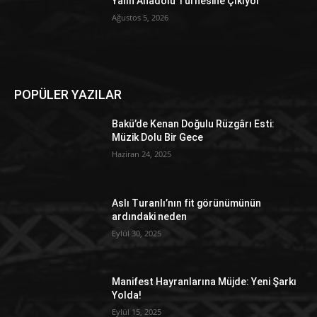
Yalın Anadolu Turnesine Çıkıyor
Ağustos 5, 2026
POPÜLER YAZILAR
Bakü’de Kenan Doğulu Rüzgârı Esti:
Müzik Dolu Bir Gece
Haziran 24, 2025
Aslı Turanlı’nın fit görünümünün
ardındaki neden
Eylül 30, 2025
Manifest Hayranlarına Müjde: Yeni Şarkı
Yolda!
Eylül 15, 2025