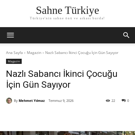
Sahne Türkiye
Türkiye'nin sahne önü ve arkası burda!
Ana Sayfa
Magazin
Nazlı Sabancı İkinci Çocuğu İçin Gün Sayıyor
Magazin
Nazlı Sabancı İkinci Çocuğu
İçin Gün Sayıyor
By
Mehmet Yılmaz
Temmuz 9, 2026
22
0