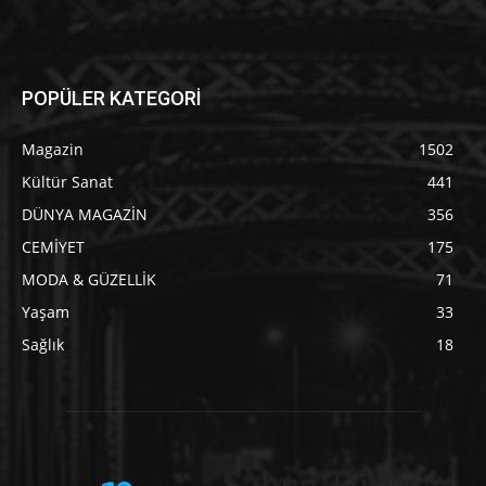
POPÜLER KATEGORİ
Magazin
1502
Kültür Sanat
441
DÜNYA MAGAZİN
356
CEMİYET
175
MODA & GÜZELLİK
71
Yaşam
33
Sağlık
18
Sahne Türkiye