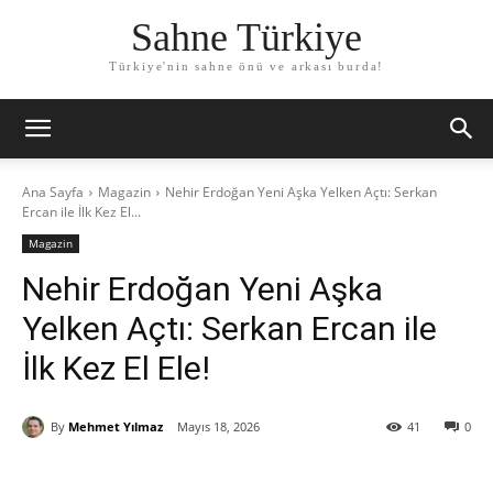
Sahne Türkiye
Türkiye'nin sahne önü ve arkası burda!
Ana Sayfa
Magazin
Nehir Erdoğan Yeni Aşka Yelken Açtı: Serkan
Ercan ile İlk Kez El...
Magazin
Nehir Erdoğan Yeni Aşka
Yelken Açtı: Serkan Ercan ile
İlk Kez El Ele!
By
Mehmet Yılmaz
Mayıs 18, 2026
41
0