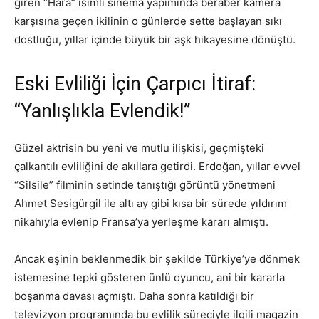
giren “Hara” isimli sinema yapımında beraber kamera
karşısına geçen ikilinin o günlerde sette başlayan sıkı
dostluğu, yıllar içinde büyük bir aşk hikayesine dönüştü.
Eski Evliliği İçin Çarpıcı İtiraf:
“Yanlışlıkla Evlendik!”
Güzel aktrisin bu yeni ve mutlu ilişkisi, geçmişteki
çalkantılı evliliğini de akıllara getirdi. Erdoğan, yıllar evvel
“Silsile” filminin setinde tanıştığı görüntü yönetmeni
Ahmet Sesigürgil ile altı ay gibi kısa bir sürede yıldırım
nikahıyla evlenip Fransa’ya yerleşme kararı almıştı.
Ancak eşinin beklenmedik bir şekilde Türkiye’ye dönmek
istemesine tepki gösteren ünlü oyuncu, ani bir kararla
boşanma davası açmıştı. Daha sonra katıldığı bir
televizyon programında bu evlilik süreciyle ilgili magazin