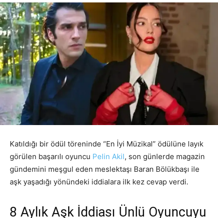
Katıldığı bir ödül töreninde “En İyi Müzikal” ödülüne layık
görülen başarılı oyuncu
Pelin Akil
, son günlerde magazin
gündemini meşgul eden meslektaşı Baran Bölükbaşı ile
aşk yaşadığı yönündeki iddialara ilk kez cevap verdi.
8 Aylık Aşk İddiası Ünlü Oyuncuyu