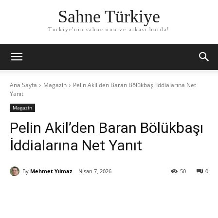
Sahne Türkiye
Türkiye'nin sahne önü ve arkası burda!
Ana Sayfa
Magazin
Pelin Akil'den Baran Bölükbaşı İddialarına Net
Yanıt
Magazin
Pelin Akil’den Baran Bölükbaşı
İddialarına Net Yanıt
By
Mehmet Yılmaz
Nisan 7, 2026
50
0