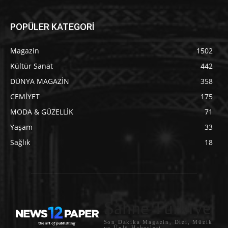
POPÜLER KATEGORİ
Magazin
1502
Kültür Sanat
442
DÜNYA MAGAZİN
358
CEMİYET
175
MODA & GÜZELLİK
71
Yaşam
33
Sağlık
18
Sahne Türkiye
Son Dakika Magazin, Dizi, Müzik
ve Ünlü Haberleri