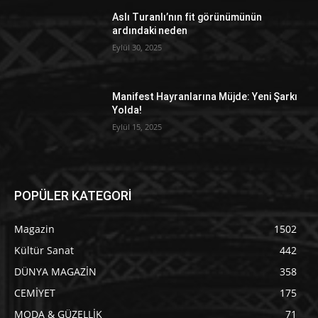
Aslı Turanlı’nın fit görünümünün
ardındaki neden
Eylül 30, 2025
Manifest Hayranlarına Müjde: Yeni Şarkı
Yolda!
Eylül 15, 2025
POPÜLER KATEGORİ
Magazin
1502
Kültür Sanat
442
DÜNYA MAGAZİN
358
CEMİYET
175
MODA & GÜZELLİK
71