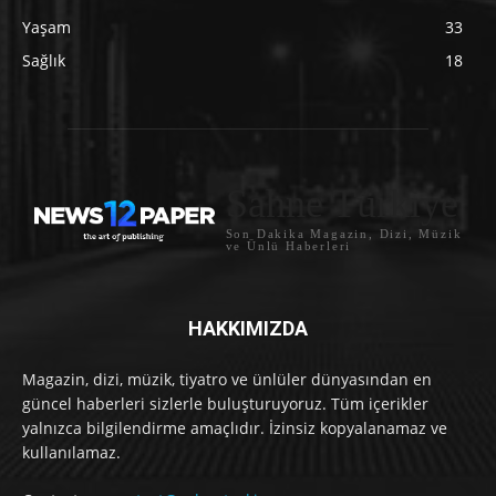
Yaşam
33
Sağlık
18
Sahne Türkiye
Son Dakika Magazin, Dizi, Müzik
ve Ünlü Haberleri
HAKKIMIZDA
Magazin, dizi, müzik, tiyatro ve ünlüler dünyasından en
güncel haberleri sizlerle buluşturuyoruz. Tüm içerikler
yalnızca bilgilendirme amaçlıdır. İzinsiz kopyalanamaz ve
kullanılamaz.