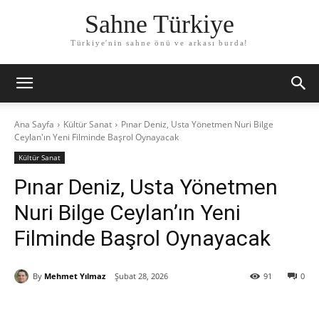
Sahne Türkiye
Türkiye'nin sahne önü ve arkası burda!
Ana Sayfa
Kültür Sanat
Pınar Deniz, Usta Yönetmen Nuri Bilge
Ceylan'ın Yeni Filminde Başrol Oynayacak
Kültür Sanat
Pınar Deniz, Usta Yönetmen
Nuri Bilge Ceylan’ın Yeni
Filminde Başrol Oynayacak
By
Mehmet Yılmaz
Şubat 28, 2026
91
0