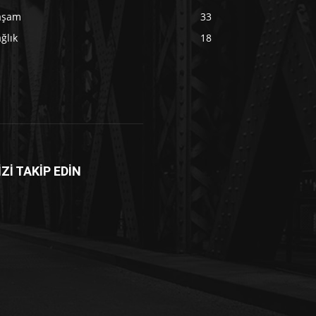
aşam
33
ğlık
18
İZİ TAKİP EDİN