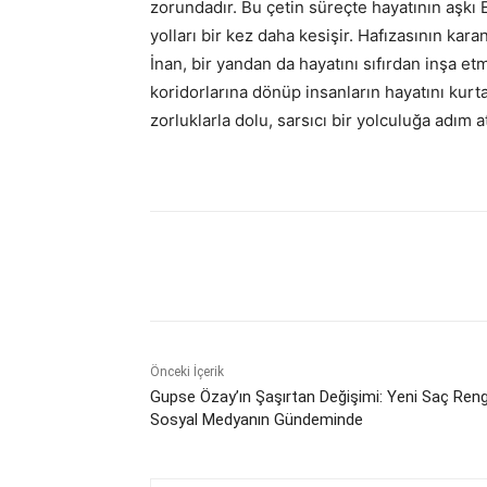
zorundadır. Bu çetin süreçte hayatının aşkı E
yolları bir kez daha kesişir. Hafızasının kar
İnan, bir yandan da hayatını sıfırdan inşa et
koridorlarına dönüp insanların hayatını kur
zorluklarla dolu, sarsıcı bir yolculuğa adım a
Paylaş
Önceki İçerik
Gupse Özay’ın Şaşırtan Değişimi: Yeni Saç Reng
Sosyal Medyanın Gündeminde