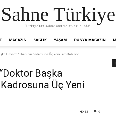
Sahne Türkiye
Türkiye'nin sahne önü ve arkası burda!
T
MAGAZIN
SAĞLIK
YAŞAM
DÜNYA MAGAZİN
M
şka Hayatta" Dizisinin Kadrosuna Üç Yeni İsim Katılıyor
 “Doktor Başka
n Kadrosuna Üç Yeni
53
0