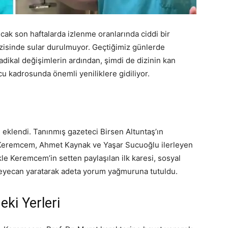
ncak son haftalarda izlenme oranlarında ciddi bir
izisinde sular durulmuyor. Geçtiğimiz günlerde
ikal değişimlerin ardından, şimdi de dizinin kan
 kadrosunda önemli yeniliklere gidiliyor.
 eklendi. Tanınmış gazeteci Birsen Altuntaş’ın
ar Keremcem, Ahmet Kaynak ve Yaşar Sucuoğlu ilerleyen
kle Keremcem’in setten paylaşılan ilk karesi, sosyal
heyecan yaratarak adeta yorum yağmuruna tutuldu.
eki Yerleri