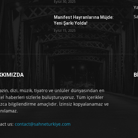
Eylül 30, 2025
Y
Sa
Manifest Hayranlarına Müjde:
Yeni Şarkı Yolda!
Eylül 15, 2025
KKIMIZDA
B
e
zin, dizi, müzik, tiyatro ve ünlüler dünyasından en
el haberleri sizlerle buluşturuyoruz. Tüm içerikler
ızca bilgilendirme amaçlıdır. İzinsiz kopyalanamaz ve
anılamaz.
act us:
contact@sahneturkiye.com