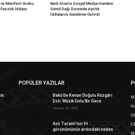
l ve Manifest Grubu
Berk Atan’ın Sosyal Medya Hamlesi
fasızlık İddiası
Gönül Dağı Dizisinde Ayrılık
İddialarını Gündeme Getirdi
POPÜLER YAZILAR
P
in
Bakü’de Kenan Doğulu Rüzgârı
M
Esti: Müzik Dolu Bir Gece
Kü
Haziran 24, 2025
D
C
Aslı Turanlı’nın fit
görünümünün ardındaki neden
M