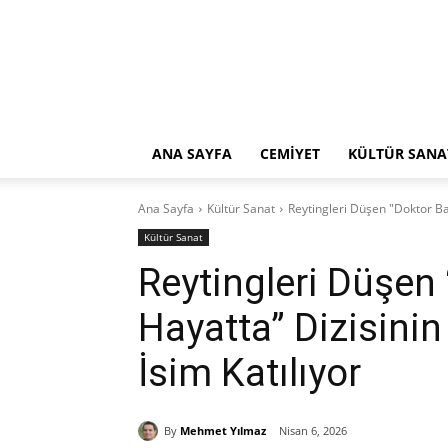
ANA SAYFA
CEMİYET
KÜLTÜR SANA
Ana Sayfa
Kültür Sanat
Reytingleri Düşen "Doktor Ba
Kültür Sanat
Reytingleri Düşen
Hayatta” Dizisini
İsim Katılıyor
By
Mehmet Yılmaz
Nisan 6, 2026