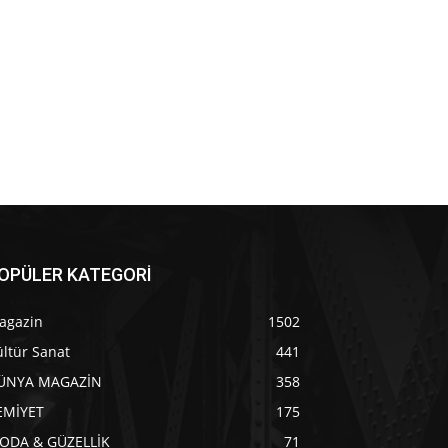
OPÜLER KATEGORİ
agazin
1502
ltür Sanat
441
ÜNYA MAGAZİN
358
EMİYET
175
ODA & GÜZELLİK
71