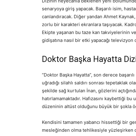
Dizinin heyecanla beklenen yeni bölümünde
senaryoya giriş yapacak. Başarılı isim, hasta
canlandıracak. Diğer yandan Ahmet Kaynak, 
zorlu bir karakteri ekranlara taşıyacak. Kadr
Ekipte yaşanan bu taze kan takviyelerinin ve
gidişatına nasıl bir etki yapacağı televizyo
Doktor Başka Hayatta Dizi
“Doktor Başka Hayatta”, son derece başarılı b
uğradığı silahlı saldırı sonrası tepetaklak o
şekilde sağ kurtulan İnan, gözlerini açtığında
hatırlamamaktadır. Hafızasını kaybettiği bu u
düzeninin altüst olduğunu büyük bir şokla ö
Kendisini tamamen yabancı hissettiği bir ger
mesleğinden olma tehlikesiyle yüzleşirken d