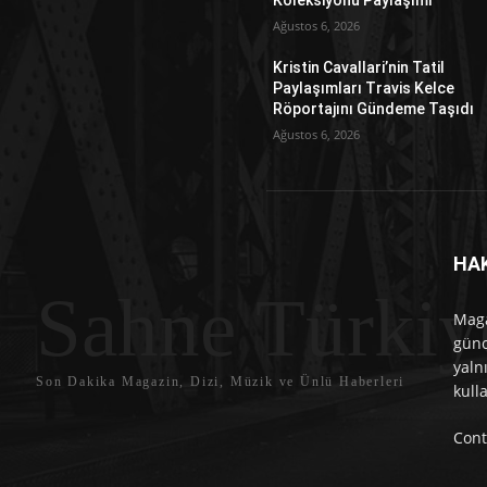
Koleksiyonu Paylaşımı
Ağustos 6, 2026
Kristin Cavallari’nin Tatil
Paylaşımları Travis Kelce
Röportajını Gündeme Taşıdı
Ağustos 6, 2026
HA
Sahne Türkiy
Maga
günc
yaln
Son Dakika Magazin, Dizi, Müzik ve Ünlü Haberleri
kull
Cont