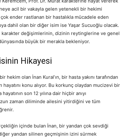
 Keremcem, Prof. Dr. Murat karakterine hayat vererek
neye acil bir vakayla gelen yetenekli bir hekimi
çok ender rastlanan bir hastalıkla mücadele eden
oya dahil olan bir diğer isim ise Yaşar Sucuoğlu olacak.
 karakter değişimlerinin, dizinin reytinglerine ve genel
n dünyasında büyük bir merakla bekleniyor.
sinin Hikayesi
ir hekim olan İnan Kural’ın, bir hasta yakını tarafından
lan hayatını konu alıyor. Bu korkunç olaydan mucizevi bir
 hayatının son 12 yılına dair hiçbir anıyı
zun zaman diliminde ailesini yitirdiğini ve tüm
ğrenir.
çekliğin içinde bulan İnan, bir yandan çok sevdiği
iğer yandan silinen geçmişinin izini sürmek