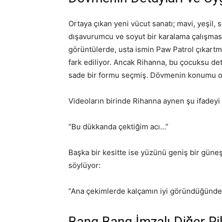
Ortaya çıkan yeni vücut sanatı; mavi, yeşil, s
dışavurumcu ve soyut bir karalama çalışması
görüntülerde, usta ismin Paw Patrol çıkartmal
fark ediliyor. Ancak Rihanna, bu çocuksu d
sade bir formu seçmiş. Dövmenin konumu ola
Videoların birinde Rihanna aynen şu ifadeyi 
“Bu dükkanda çektiğim acı…”
Başka bir kesitte ise yüzünü geniş bir güne
söylüyor:
“Ana çekimlerde kalçamın iyi göründüğünde
Bang Bang İmzalı Diğer R