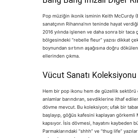
Pop müziğin ikonik isminin Keith McCurdy (B
sanatçının Rihanna’nın teninde hayat verdiği
2016 yılında işlenen ve daha sonra bir taca 
bölgesindeki “rebelle fleur” yazısı dikkat çek
boynundan sırtının aşağısına doğru dökülen
ellerinden çıkma.
Vücut Sanatı Koleksiyonu
Hem bir pop ikonu hem de güzellik sektörü d
anlamlar barındıran, sevdiklerine ithaf edile
dövme mevcut. Bu koleksiyon; ufak bir taban
başlayıp, göğüs kafesini kaplayan görkemli M
kapsıyor. İsis dövmesi, hayatını kaybeden bü
Parmaklarındaki “shhh” ve “thug life” yazılar