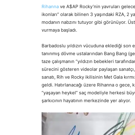
Rihanna
ve A$AP Rocky’nin yavruları gelece
ikonları” olarak bilinen 3 yaşındaki RZA, 2 ya
modanın nabzını tutuyor gibi görünüyor. Üste
vurmaya başladı.
Barbadoslu yıldızın vücuduna eklediği son e
tanınmış dövme ustalarından Bang Bang (ger
taze çalışmanın “yıldızın bebekleri tarafında
sürecini gösteren videolar paylaşan sanatçı,
sanatı, Rih ve Rocky ikilisinin Met Gala kı
geldi. Hatırlanacağı üzere Rihanna o gece, k
“yaşayan heykel” saç modeliyle herkesi büyül
şarkıcının hayatının merkezinde yer alıyor.