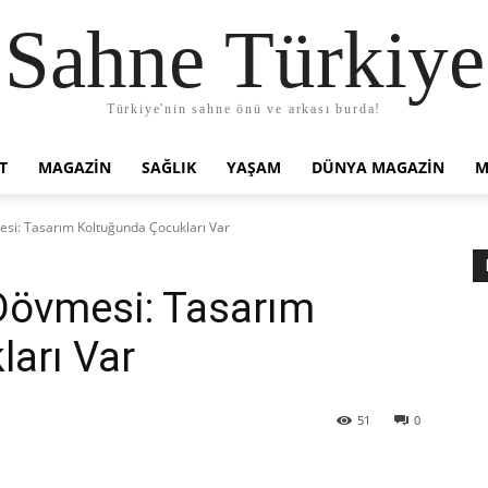
Sahne Türkiye
Türkiye'nin sahne önü ve arkası burda!
T
MAGAZIN
SAĞLIK
YAŞAM
DÜNYA MAGAZİN
M
esi: Tasarım Koltuğunda Çocukları Var
Dövmesi: Tasarım
arı Var
51
0