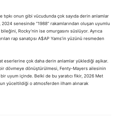
e tıpkı onun gibi vücudunda çok sayıda derin anlamlar
kili, 2024 senesinde “1988” rakamlarından oluşan uyumlu
 bileğini, Rocky’nin ise omurgasını süslüyor. Ayrıca
ayrılan rap sanatçısı A$AP Yams’in yüzünü resmeden
t eserlerine çok daha derin anlamlar yüklediği aşikar.
ı bir dövmeye dönüştürülmesi, Fenty-Mayers ailesinin
ir uyum içinde. Belki de bu yaratıcı fikir, 2026 Met
 yüceltildiği o atmosferden ilham alınarak