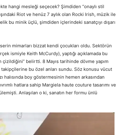
kte hangi mesleği seçecek? Şimdiden “onaylı stil
şındaki Riot ve henüz 7 aylık olan Rocki Irish, müzik ile
lik bu minik üçlü, şimdiden içlerindeki sanatçıyı dışarı
serin mimarları bizzat kendi çocukları oldu. Sektörün
çek ismiyle Keith McCurdy), yaptığı açıklamada bu
n çizildiğini” belirtti. 8 Mayıs tarihinde dövme yapım
 takipçilerine bu özel anları sundu. Söz konusu vücut
rmızı halısında boy göstermesinin hemen arkasından
ıvrımlı hatlara sahip Margiela haute couture tasarımı ve
emişti. Anlaşılan o ki, sanatın her formu ünlü