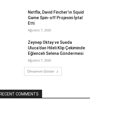
Netflix, David Fincher’ın Squid
Game Spin-off Projesini İptal
Etti
Ağustos 7, 2026
Zeynep Oktay ve Sueda
Uluca’dan Hileli Klip Çekiminde
Eğlenceli Selena Göndermesi
Ağustos 7, 2026
Devamını Göster
RECENT COMMENTS