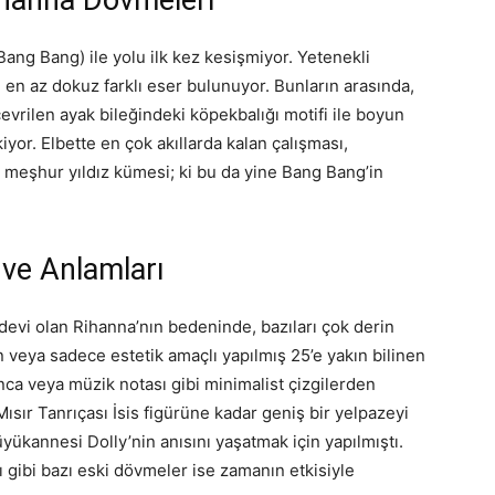
ang Bang) ile yolu ilk kez kesişmiyor. Yetenekli
 en az dokuz farklı eser bulunuyor. Bunların arasında,
çevrilen ayak bileğindeki köpekbalığı motifi ile boyun
iyor. Elbette en çok akıllarda kalan çalışması,
 meşhur yıldız kümesi; ki bu da yine Bang Bang’in
 ve Anlamları
evi olan Rihanna’nın bedeninde, bazıları çok derin
n veya sadece estetik amaçlı yapılmış 25’e yakın bilinen
ca veya müzik notası gibi minimalist çizgilerden
ısır Tanrıçası İsis figürüne kadar geniş bir yelpazeyi
yükannesi Dolly’nin anısını yaşatmak için yapılmıştı.
ı gibi bazı eski dövmeler ise zamanın etkisiyle