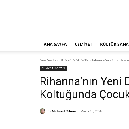
ANA SAYFA
CEMİYET
KÜLTÜR SANA
Ana Sayfa
DÜNYA MAGAZİN
Rihanna'nın Yeni Dövm
DÜNYA MAGAZİN
Rihanna’nın Yeni 
Koltuğunda Çocukl
By
Mehmet Yılmaz
Mayıs 15, 2026
Paylaş