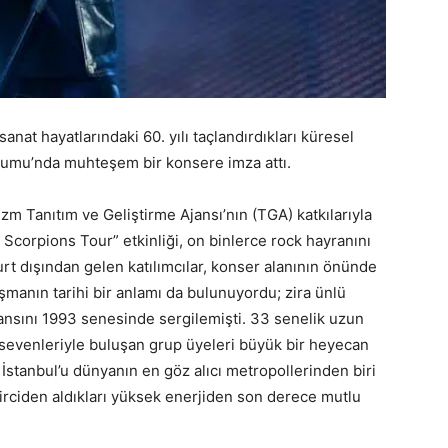
at hayatlarındaki 60. yılı taçlandırdıkları küresel
yumu’nda muhteşem bir konsere imza attı.
m Tanıtım ve Geliştirme Ajansı’nın (TGA) katkılarıyla
corpions Tour” etkinliği, on binlerce rock hayranını
rt dışından gelen katılımcılar, konser alanının önünde
şmanın tarihi bir anlamı da bulunuyordu; zira ünlü
nsını 1993 senesinde sergilemişti. 33 senelik uzun
 sevenleriyle buluşan grup üyeleri büyük bir heyecan
İstanbul’u dünyanın en göz alıcı metropollerinden biri
yirciden aldıkları yüksek enerjiden son derece mutlu