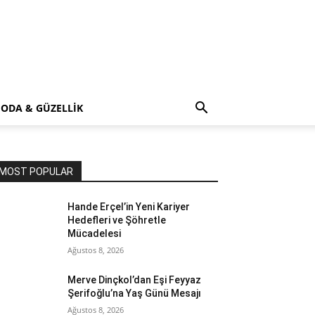
ODA & GÜZELLİK
MOST POPULAR
Hande Erçel’in Yeni Kariyer
Hedefleri ve Şöhretle
Mücadelesi
Ağustos 8, 2026
Merve Dinçkol’dan Eşi Feyyaz
Şerifoğlu’na Yaş Günü Mesajı
Ağustos 8, 2026