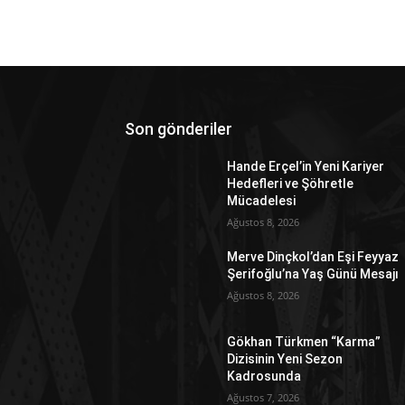
Son gönderiler
Hande Erçel’in Yeni Kariyer
Hedefleri ve Şöhretle
Mücadelesi
Ağustos 8, 2026
Merve Dinçkol’dan Eşi Feyyaz
Şerifoğlu’na Yaş Günü Mesajı
Ağustos 8, 2026
Gökhan Türkmen “Karma”
Dizisinin Yeni Sezon
Kadrosunda
Ağustos 7, 2026