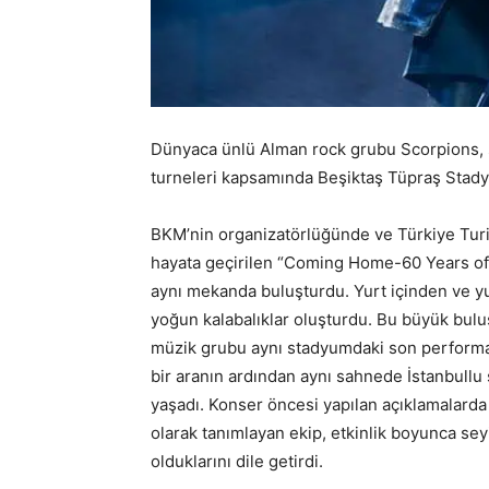
Dünyaca ünlü Alman rock grubu Scorpions, san
turneleri kapsamında Beşiktaş Tüpraş Stad
BKM’nin organizatörlüğünde ve Türkiye Turiz
hayata geçirilen “Coming Home-60 Years of S
aynı mekanda buluşturdu. Yurt içinden ve yu
yoğun kalabalıklar oluşturdu. Bu büyük bulu
müzik grubu aynı stadyumdaki son performa
bir aranın ardından aynı sahnede İstanbullu
yaşadı. Konser öncesi yapılan açıklamalarda 
olarak tanımlayan ekip, etkinlik boyunca se
olduklarını dile getirdi.