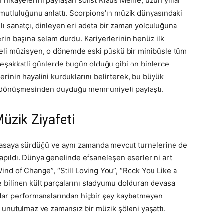
 hikayelerini paylaşan solist Klaus Meine, uzun yıllar
 mutluluğunu anlattı. Scorpions’ın müzik dünyasındaki
ılı sanatçı, dinleyenleri adeta bir zaman yolculuğuna
erin başına selam durdu. Kariyerlerinin henüz ilk
übeli müzisyen, o dönemde eski püskü bir minibüsle tüm
o meşakkatli günlerde bugün olduğu gibi on binlerce
rinin hayalini kurduklarını belirterek, bu büyük
ğe dönüşmesinden duyduğu memnuniyeti paylaştı.
üzik Ziyafeti
yasaya sürdüğü ve aynı zamanda mevcut turnelerine de
apıldı. Dünya genelinde efsaneleşen eserlerini art
ind of Change”, “Still Loving You”, “Rock You Like a
 bilinen kült parçalarını stadyumu dolduran devasa
kadar performanslarından hiçbir şey kaybetmeyen
re unutulmaz ve zamansız bir müzik şöleni yaşattı.