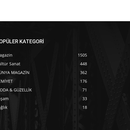
OPÜLER KATEGORİ
agazin
1505
ltür Sanat
448
ÜNYA MAGAZİN
362
EMİYET
176
ODA & GÜZELLİK
71
aşam
33
ğlık
18