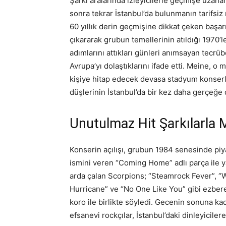
Şarkı aralarında izleyicilerle geçmişe uzanan
sonra tekrar İstanbul’da bulunmanın tarifsiz
60 yıllık derin geçmişine dikkat çeken başar
çıkararak grubun temellerinin atıldığı 1970’l
adımlarını attıkları günleri anımsayan tecr
Avrupa’yı dolaştıklarını ifade etti. Meine, 
kişiye hitap edecek devasa stadyum konserle
düşlerinin İstanbul’da bir kez daha gerçe
Unutulmaz Hit Şarkılarla M
Konserin açılışı, grubun 1984 senesinde pi
ismini veren “Coming Home” adlı parça ile y
arda çalan Scorpions; “Steamrock Fever”, “W
Hurricane” ve “No One Like You” gibi ezbere
koro ile birlikte söyledi. Gecenin sonuna 
efsanevi rockçılar, İstanbul’daki dinleyicile