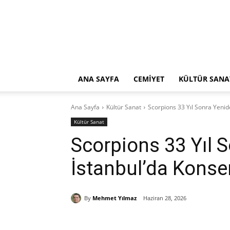
ANA SAYFA
CEMİYET
KÜLTÜR SANA
Ana Sayfa
Kültür Sanat
Scorpions 33 Yıl Sonra Yenid
Kültür Sanat
Scorpions 33 Yıl 
İstanbul’da Konse
By
Mehmet Yılmaz
Haziran 28, 2026
Paylaş