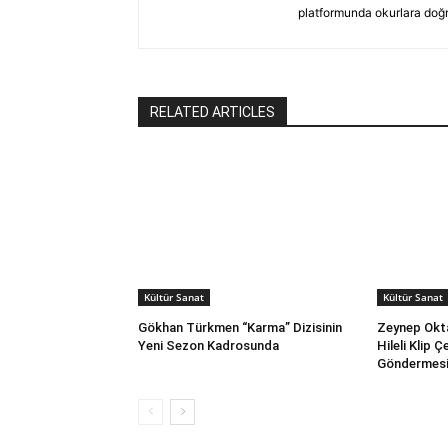
platformunda okurlara doğru
RELATED ARTICLES
Kültür Sanat
Kültür Sanat
Gökhan Türkmen “Karma” Dizisinin
Zeynep Okta
Yeni Sezon Kadrosunda
Hileli Klip 
Göndermes