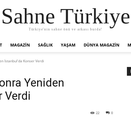
Sahne Türkiye
Türkiye'nin sahne önü ve arkası burda!
T
MAGAZIN
SAĞLIK
YAŞAM
DÜNYA MAGAZİN
M
en İstanbul'da Konser Verdi
Sonra Yeniden
r Verdi
22
0