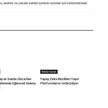
, tarafsız ve yüksek kaliteli içerikler sunmak için kullanmaktadır.
Kültür Sanat
y ve Sueda Uluca’dan
Yapay Zeka Müzikleri Yayın
Çekiminde Eğlenceli Selena
Platformlarını İstila Ediyor
i