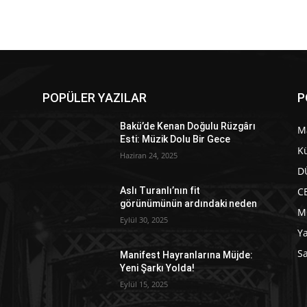
POPÜLER YAZILAR
P
Bakü’de Kenan Doğulu Rüzgârı
M
Esti: Müzik Dolu Bir Gece
Kü
Haziran 24, 2025
D
C
Aslı Turanlı’nın fit
görünümünün ardındaki neden
M
Eylül 30, 2025
Y
Sa
Manifest Hayranlarına Müjde:
Yeni Şarkı Yolda!
Eylül 15, 2025