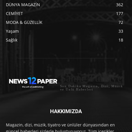
DÜNYA MAGAZİN
362
CEMİYET
177
MODA & GÜZELLİK
72
Yaşam
33
Sağlık
18
Sahne Türkiye
Son Dakika Magazin, Dizi, Müzik
ve Ünlü Haberleri
HAKKIMIZDA
Magazin, dizi, müzik, tiyatro ve ünlüler dünyasından en
güncel haberleri sizlerle buluşturuyoruz. Tüm içerikler