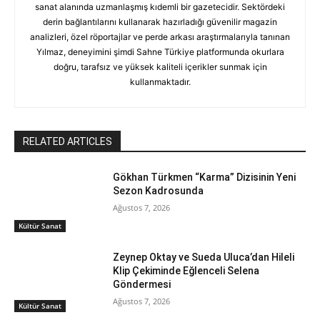
sanat alanında uzmanlaşmış kıdemli bir gazetecidir. Sektördeki
derin bağlantılarını kullanarak hazırladığı güvenilir magazin
analizleri, özel röportajlar ve perde arkası araştırmalarıyla tanınan
Yılmaz, deneyimini şimdi Sahne Türkiye platformunda okurlara
doğru, tarafsız ve yüksek kaliteli içerikler sunmak için
kullanmaktadır.
RELATED ARTICLES
Gökhan Türkmen “Karma” Dizisinin Yeni
Sezon Kadrosunda
Ağustos 7, 2026
Kültür Sanat
Zeynep Oktay ve Sueda Uluca’dan Hileli
Klip Çekiminde Eğlenceli Selena
Göndermesi
Ağustos 7, 2026
Kültür Sanat