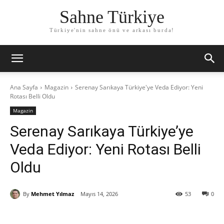
Sahne Türkiye
Türkiye'nin sahne önü ve arkası burda!
Ana Sayfa
Magazin
Serenay Sarıkaya Türkiye'ye Veda Ediyor: Yeni
Rotası Belli Oldu
Magazin
Serenay Sarıkaya Türkiye’ye
Veda Ediyor: Yeni Rotası Belli
Oldu
By
Mehmet Yılmaz
Mayıs 14, 2026
53
0