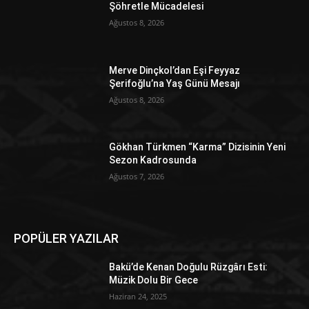
Şöhretle Mücadelesi
Ağustos 8, 2026
Merve Dinçkol’dan Eşi Feyyaz
Şerifoğlu’na Yaş Günü Mesajı
Ağustos 8, 2026
Gökhan Türkmen “Karma” Dizisinin Yeni
Sezon Kadrosunda
Ağustos 7, 2026
POPÜLER YAZILAR
Bakü’de Kenan Doğulu Rüzgârı Esti:
Müzik Dolu Bir Gece
Haziran 24, 2025