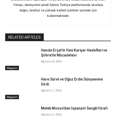
Yılmaz, deneyimini şimdi Sahne Türkiye platformunda okurlara
doğru, tarafsız ve yüksek kaliteli içerikler sunmak için
kullanmaktadır.
RELATED ARTICLES
Hande Erçel’in Yeni Kariyer Hedefleri ve
Şöhretle Mücadelesi
Ağustos 8, 2026
Magazin
Hare Sürel ve Oğuz Erdin Dünyaevine
Girdi
Ağustos 7, 2026
Magazin
Melek Mosso’dan İspanyol Sevgili İtirafı
Ağustos 6, 2026