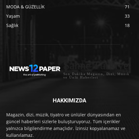
MODA & GÜZELLİK
71
Yaşam
33
Sağlık
18
Sahne Türkiye
Son Dakika Magazin, Dizi, Müzik
ve Ünlü Haberleri
HAKKIMIZDA
Magazin, dizi, müzik, tiyatro ve ünlüler dünyasından en
güncel haberleri sizlerle buluşturuyoruz. Tüm içerikler
yalnızca bilgilendirme amaçlıdır. İzinsiz kopyalanamaz ve
kullanılamaz.