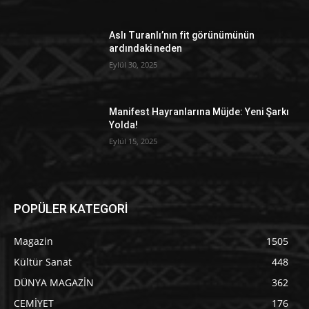
Aslı Turanlı’nın fit görünümünün
ardındaki neden
Eylül 30, 2025
Manifest Hayranlarına Müjde: Yeni Şarkı
Yolda!
Eylül 15, 2025
POPÜLER KATEGORİ
Magazin
1505
Kültür Sanat
448
DÜNYA MAGAZİN
362
CEMİYET
176