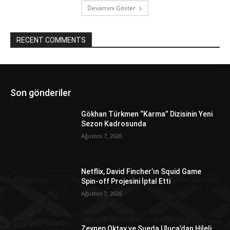
Devamını Göster
RECENT COMMENTS
Son gönderiler
Gökhan Türkmen “Karma” Dizisinin Yeni
Sezon Kadrosunda
Ağustos 7, 2026
Netflix, David Fincher’ın Squid Game
Spin-off Projesini İptal Etti
Ağustos 7, 2026
Zeynep Oktay ve Sueda Uluca’dan Hileli