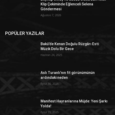
Klip Çekiminde Eğlenceli Selena
Göndermesi
Ağustos 7, 2026
POPÜLER YAZILAR
Bakü’de Kenan Doğulu Rüzgârı Esti:
Müzik Dolu Bir Gece
Haziran 24, 2025
Aslı Turanlı’nın fit görünümünün
ardındaki neden
Eylül 30, 2025
Manifest Hayranlarına Müjde: Yeni Şarkı
Yolda!
Eylül 15, 2025