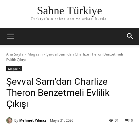
Sahne Türkiye
Türkiye'nin sahne önü ve arkası burda!
Ana Sayfa
Magazin
Şevval Sam'dan Charlize Theron Benzetmeli
Evlilik Çıkışı
Magazin
Şevval Sam’dan Charlize
Theron Benzetmeli Evlilik
Çıkışı
By
Mehmet Yılmaz
Mayıs 31, 2026
31
0