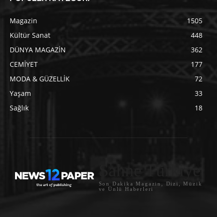
Magazin
1505
Kültür Sanat
448
DÜNYA MAGAZİN
362
CEMİYET
177
MODA & GÜZELLİK
72
Yaşam
33
Sağlık
18
Sahne Türkiye
Son Dakika Magazin, Dizi, Müzik
ve Ünlü Haberleri