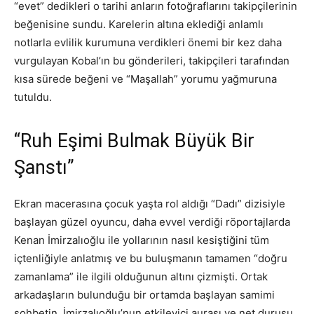
“evet” dedikleri o tarihi anların fotoğraflarını takipçilerinin
beğenisine sundu. Karelerin altına eklediği anlamlı
notlarla evlilik kurumuna verdikleri önemi bir kez daha
vurgulayan Kobal’ın bu gönderileri, takipçileri tarafından
kısa sürede beğeni ve “Maşallah” yorumu yağmuruna
tutuldu.
“Ruh Eşimi Bulmak Büyük Bir
Şanstı”
Ekran macerasına çocuk yaşta rol aldığı “Dadı” dizisiyle
başlayan güzel oyuncu, daha evvel verdiği röportajlarda
Kenan İmirzalıoğlu ile yollarının nasıl kesiştiğini tüm
içtenliğiyle anlatmış ve bu buluşmanın tamamen “doğru
zamanlama” ile ilgili olduğunun altını çizmişti. Ortak
arkadaşların bulunduğu bir ortamda başlayan samimi
sohbetin, İmirzalıoğlu’nun etkileyici aurası ve net duruşu