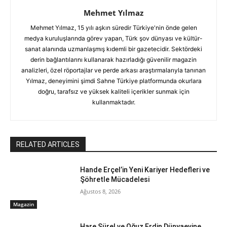
Mehmet Yılmaz
Mehmet Yılmaz, 15 yılı aşkın süredir Türkiye'nin önde gelen
medya kuruluşlarında görev yapan, Türk şov dünyası ve kültür-
sanat alanında uzmanlaşmış kıdemli bir gazetecidir. Sektördeki
derin bağlantılarını kullanarak hazırladığı güvenilir magazin
analizleri, özel röportajlar ve perde arkası araştırmalarıyla tanınan
Yılmaz, deneyimini şimdi Sahne Türkiye platformunda okurlara
doğru, tarafsız ve yüksek kaliteli içerikler sunmak için
kullanmaktadır.
RELATED ARTICLES
Hande Erçel’in Yeni Kariyer Hedefleri ve
Şöhretle Mücadelesi
Ağustos 8, 2026
Magazin
Hare Sürel ve Oğuz Erdin Dünyaevine