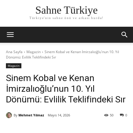
Sahne Türkiye
Türkiye'nin sahne önü ve arkası burda!
Ana Sayfa
Magazin
Sinem Kobal ve Kenan İmirzalıoğlu'nun 10. Yıl
Dönümü: Evlilik Teklifindeki Sır
Magazin
Sinem Kobal ve Kenan
İmirzalıoğlu’nun 10. Yıl
Dönümü: Evlilik Teklifindeki Sır
By
Mehmet Yılmaz
Mayıs 14, 2026
50
0