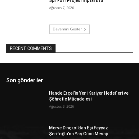
Spin-off Projesini İptal Etti
Ağustos 7, 2026
Devamını Göster
RECENT COMMENTS
Son gönderiler
Hande Erçel’in Yeni Kariyer Hedefleri ve
Şöhretle Mücadelesi
Ağustos 8, 2026
Merve Dinçkol’dan Eşi Feyyaz
Şerifoğlu’na Yaş Günü Mesajı