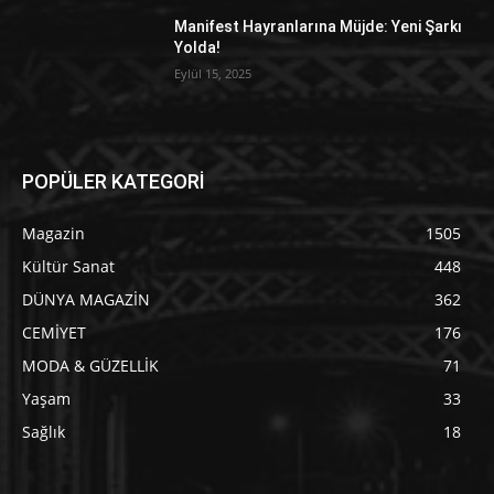
Manifest Hayranlarına Müjde: Yeni Şarkı
Yolda!
Eylül 15, 2025
POPÜLER KATEGORİ
Magazin
1505
Kültür Sanat
448
DÜNYA MAGAZİN
362
CEMİYET
176
MODA & GÜZELLİK
71
Yaşam
33
Sağlık
18