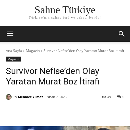
Sahne Türkiye
Türkiye'nin sahne önü ve arkası burda!
Ana Sayfa
Magazin
Survivor Nefise'den Olay Yaratan Murat Boz İtirafı
Magazin
Survivor Nefise’den Olay
Yaratan Murat Boz İtirafı
By
Mehmet Yılmaz
Nisan 7, 2026
49
0