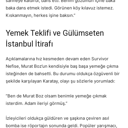
sahneye kaldırdı, dans etti. Benim gözümün içine baka
baka dans etmek istedi. Görünen köy kılavuz istemez.
Kıskanmayın, herkes işine baksın.”
Yemek Teklifi ve Gülümseten
İstanbul İtirafı
Açıklamalarına hız kesmeden devam eden Survivor
Nefise, Murat Boz’un kendisiyle baş başa yemeğe çıkma
isteğinden de bahsetti. Bu durumu oldukça özgüvenli bir
şekilde karşılayan Karatay, olayı şu sözlerle yorumladı:
”Ben de Murat Boz olsam benimle yemeğe çıkmak
isterdim. Adam ileriyi görmüş.”
İzleyicileri oldukça güldüren ve şaşkına çeviren asıl
bomba ise röportajın sonunda geldi. Popüler yarışmacı,