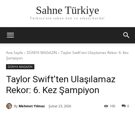
Sahne Türkiye
Türkiye'nin sahne önü ve arkası burda!
Ana Sayfa
DÜNYA MAGAZİN
Taylor Swift'ten Ulaşılamaz Rekor: 6. Kez
Şampiyon
DÜNYA MAGAZİN
Taylor Swift’ten Ulaşılamaz
Rekor: 6. Kez Şampiyon
By
Mehmet Yılmaz
Şubat 23, 2026
100
0