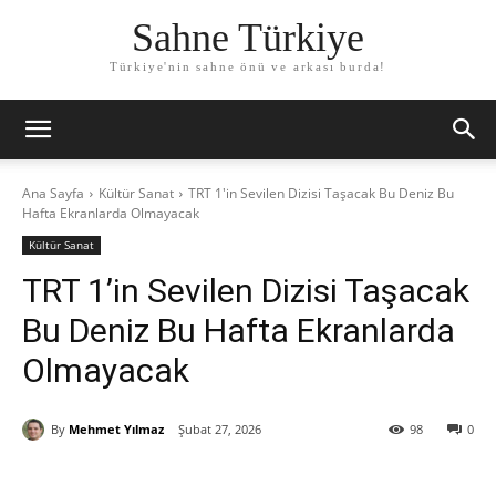
Sahne Türkiye
Türkiye'nin sahne önü ve arkası burda!
Ana Sayfa
Kültür Sanat
TRT 1'in Sevilen Dizisi Taşacak Bu Deniz Bu
Hafta Ekranlarda Olmayacak
Kültür Sanat
TRT 1’in Sevilen Dizisi Taşacak
Bu Deniz Bu Hafta Ekranlarda
Olmayacak
By
Mehmet Yılmaz
Şubat 27, 2026
98
0