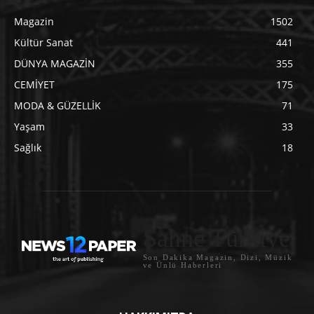
Magazin
1502
Kültür Sanat
441
DÜNYA MAGAZİN
355
CEMİYET
175
MODA & GÜZELLİK
71
Yaşam
33
Sağlık
18
Sahne Türkiye
Son Dakika Magazin, Dizi, Müzik
ve Ünlü Haberleri