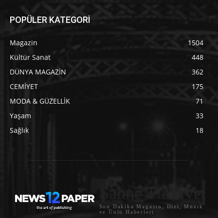
POPÜLER KATEGORİ
Magazin
1504
Kültür Sanat
448
DÜNYA MAGAZİN
362
CEMİYET
175
MODA & GÜZELLİK
71
Yaşam
33
Sağlık
18
Sahne Türkiye
Son Dakika Magazin, Dizi, Müzik
ve Ünlü Haberleri