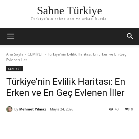
Sahne Türkiye
Türkiye'nin sahne önü ve arkası burda!
Ana Sayfa
CEMİYET
Türkiye'nin Evlilik Haritası: En Erken ve En Geç
Evlenen İller
CEMİYET
Türkiye’nin Evlilik Haritası: En
Erken ve En Geç Evlenen İller
By
Mehmet Yılmaz
Mayıs 24, 2026
43
0