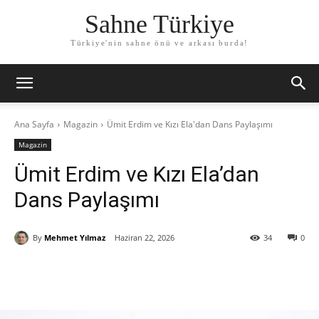
Sahne Türkiye
Türkiye'nin sahne önü ve arkası burda!
Ana Sayfa
Magazin
Ümit Erdim ve Kızı Ela'dan Dans Paylaşımı
Magazin
Ümit Erdim ve Kızı Ela’dan
Dans Paylaşımı
By
Mehmet Yılmaz
Haziran 22, 2026
34
0