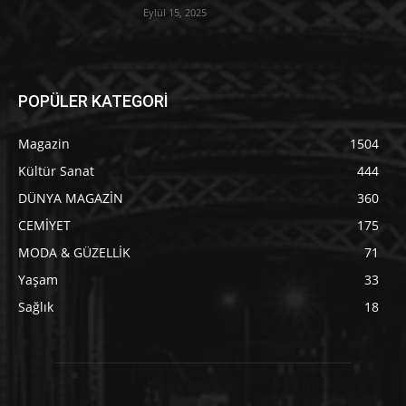
Eylül 15, 2025
POPÜLER KATEGORİ
Magazin
1504
Kültür Sanat
444
DÜNYA MAGAZİN
360
CEMİYET
175
MODA & GÜZELLİK
71
Yaşam
33
Sağlık
18