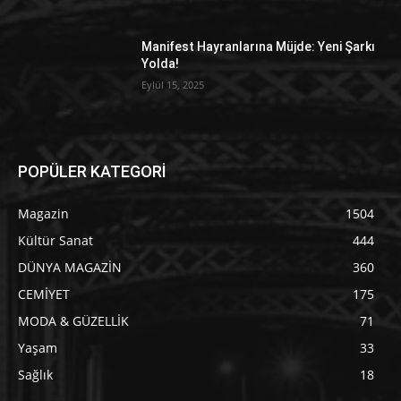
Manifest Hayranlarına Müjde: Yeni Şarkı
Yolda!
Eylül 15, 2025
POPÜLER KATEGORİ
Magazin
1504
Kültür Sanat
444
DÜNYA MAGAZİN
360
CEMİYET
175
MODA & GÜZELLİK
71
Yaşam
33
Sağlık
18