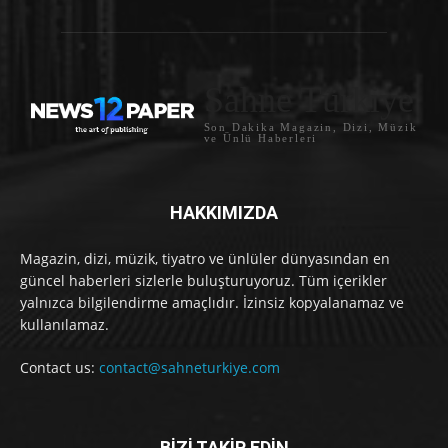
Sahne Türkiye
Son Dakika Magazin, Dizi, Müzik
ve Ünlü Haberleri
HAKKIMIZDA
Magazin, dizi, müzik, tiyatro ve ünlüler dünyasından en
güncel haberleri sizlerle buluşturuyoruz. Tüm içerikler
yalnızca bilgilendirme amaçlıdır. İzinsiz kopyalanamaz ve
kullanılamaz.
Contact us:
contact@sahneturkiye.com
BİZİ TAKİP EDİN