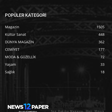
POPÜLER KATEGORİ
Magazin
1505
Kültür Sanat
448
DÜNYA MAGAZİN
362
CEMİYET
177
MODA & GÜZELLİK
72
Yaşam
33
Sağlık
18
Sahne Türkiye
Son Dakika Magazin, Dizi, Müzik