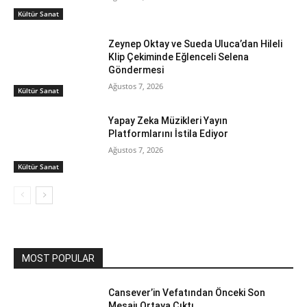
Kültür Sanat
Zeynep Oktay ve Sueda Uluca’dan Hileli
Klip Çekiminde Eğlenceli Selena
Göndermesi
Ağustos 7, 2026
Kültür Sanat
Yapay Zeka Müzikleri Yayın
Platformlarını İstila Ediyor
Ağustos 7, 2026
Kültür Sanat
MOST POPULAR
Cansever’in Vefatından Önceki Son
Mesajı Ortaya Çıktı