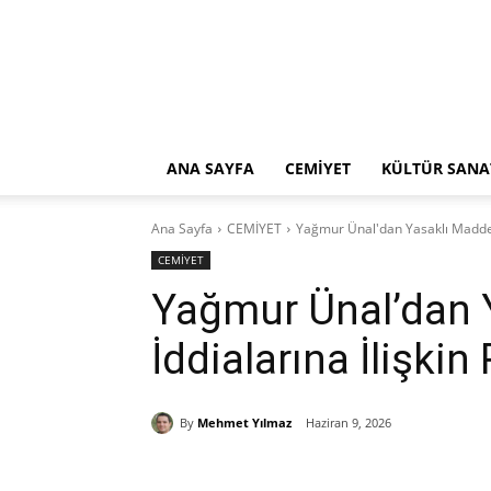
ANA SAYFA
CEMİYET
KÜLTÜR SANA
Ana Sayfa
CEMİYET
Yağmur Ünal'dan Yasaklı Madde 
CEMİYET
Yağmur Ünal’dan 
İddialarına İlişki
By
Mehmet Yılmaz
Haziran 9, 2026
Paylaş