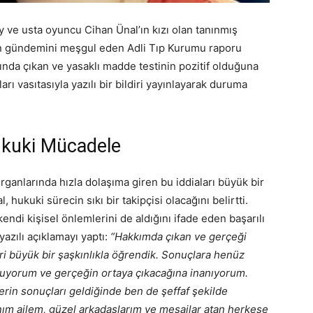
 ve usta oyuncu Cihan Ünal’ın kızı olan tanınmış
n gündemini meşgul eden Adli Tıp Kurumu raporu
kında çıkan ve yasaklı madde testinin pozitif olduğuna
arı vasıtasıyla yazılı bir bildiri yayınlayarak duruma
ukuki Mücadele
ganlarında hızla dolaşıma giren bu iddiaları büyük bir
, hukuki sürecin sıkı bir takipçisi olacağını belirtti.
kendi kişisel önlemlerini de aldığını ifade eden başarılı
yazılı açıklamayı yaptı:
“Hakkımda çıkan ve gerçeği
ri büyük bir şaşkınlıkla öğrendik. Sonuçlara henüz
muyorum ve gerçeğin ortaya çıkacağına inanıyorum.
erin sonuçları geldiğinde ben de şeffaf şekilde
m ailem, güzel arkadaşlarım ve mesajlar atan herkese