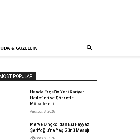
ODA & GÜZELLİK
MOST POPULAR
Hande Erçel’in Yeni Kariyer
Hedefleri ve Şöhretle
Mücadelesi
Ağustos 8, 2026
Merve Dinçkol’dan Eşi Feyyaz
Şerifoğlu’na Yaş Günü Mesajı
Ağustos 8, 2026