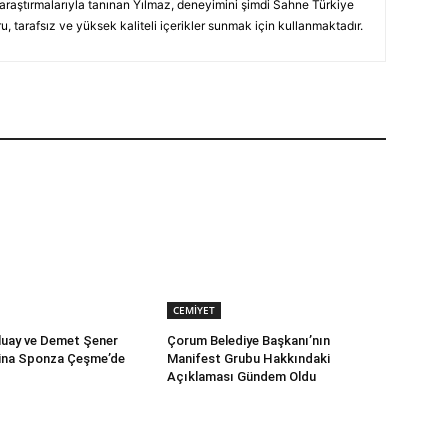
 araştırmalarıyla tanınan Yılmaz, deneyimini şimdi Sahne Türkiye
, tarafsız ve yüksek kaliteli içerikler sunmak için kullanmaktadır.
CEMİYET
luay ve Demet Şener
Çorum Belediye Başkanı’nın
vina Sponza Çeşme’de
Manifest Grubu Hakkındaki
Açıklaması Gündem Oldu