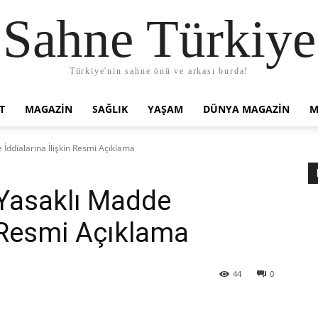
Sahne Türkiye
Türkiye'nin sahne önü ve arkası burda!
T
MAGAZIN
SAĞLIK
YAŞAM
DÜNYA MAGAZİN
M
İddialarına İlişkin Resmi Açıklama
Yasaklı Madde
n Resmi Açıklama
44
0