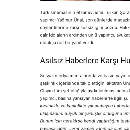
Türk sinemasının efsanevi ismi Türkan Şoray
yapımcı Yağmur Ünal, son günlerde magazi
söylentilerine karşı sessizliğini bozdu. Hak
dair iddiaların ardından ünlü yapımcı, avukatl
oldukça net bir yanıt verdi.
Asılsız Haberlere Karşı H
Sosyal medya mecralarında ve basın yayın or
şaşkınlık içerisinde takip ettiğini aktaran Ünal
Olayın tüm şeffaflığıyla aydınlatılması adına 
yapımcı, basına yansıyan haberlerle ilgili şu 
kesinlikle ve kesinlikle yansıtmayan haberle
ulaşmadım. Büyük bir yanlışlık olduğunu u
Bunun için gerekirse kendi yaptırdığım testl
paylaşacağım… Her zaman yanımda olan canı