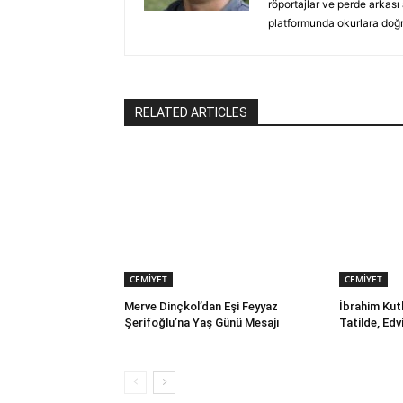
röportajlar ve perde arkası
platformunda okurlara doğru
RELATED ARTICLES
CEMİYET
CEMİYET
Merve Dinçkol’dan Eşi Feyyaz
İbrahim Kut
Şerifoğlu’na Yaş Günü Mesajı
Tatilde, Ed