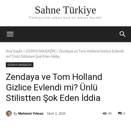
Sahne Türkiye
Türkiye'nin sahne önü ve arkası burda!
Ana Sayfa
DÜNYA MAGAZİN
Zendaya ve Tom Holland Gizlice Evlendi
mi? Ünlü Stilistten Şok Eden İddia
DÜNYA MAGAZİN
Zendaya ve Tom Holland
Gizlice Evlendi mi? Ünlü
Stilistten Şok Eden İddia
By
Mehmet Yılmaz
Mart 2, 2026
95
0