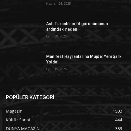
Haziran 24, 2025
Aslı Turanlı’nın fit görünümünün
ardındaki neden
Eylül 30, 2025
Manifest Hayranlarına Müjde: Yeni Şarkı
Yolda!
Eylül 15, 2025
POPÜLER KATEGORİ
Magazin
1503
Kültür Sanat
444
DÜNYA MAGAZİN
359