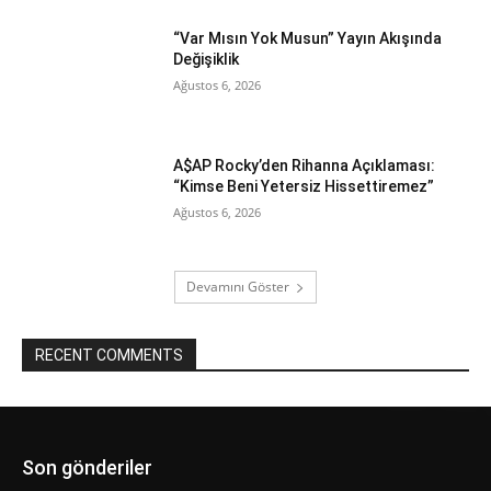
“Var Mısın Yok Musun” Yayın Akışında
Değişiklik
Ağustos 6, 2026
A$AP Rocky’den Rihanna Açıklaması:
“Kimse Beni Yetersiz Hissettiremez”
Ağustos 6, 2026
Devamını Göster
RECENT COMMENTS
Son gönderiler