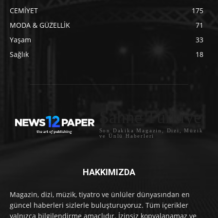
CEMİYET
175
MODA & GÜZELLİK
71
Yaşam
33
Sağlık
18
Sahne Türkiye
Son Dakika Magazin, Dizi, Müzik
ve Ünlü Haberleri
HAKKIMIZDA
Magazin, dizi, müzik, tiyatro ve ünlüler dünyasından en
güncel haberleri sizlerle buluşturuyoruz. Tüm içerikler
yalnızca bilgilendirme amaçlıdır. İzinsiz kopyalanamaz ve