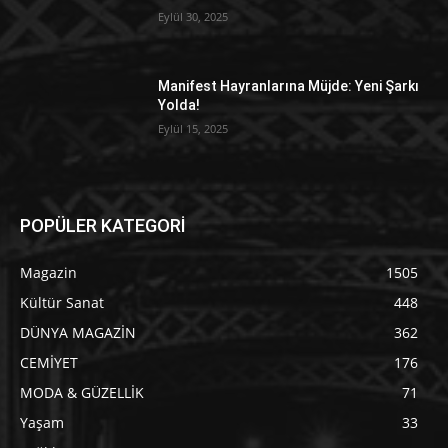
Eylül 30, 2025
Manifest Hayranlarına Müjde: Yeni Şarkı
Yolda!
Eylül 15, 2025
POPÜLER KATEGORİ
Magazin
1505
Kültür Sanat
448
DÜNYA MAGAZİN
362
CEMİYET
176
MODA & GÜZELLİK
71
Yaşam
33