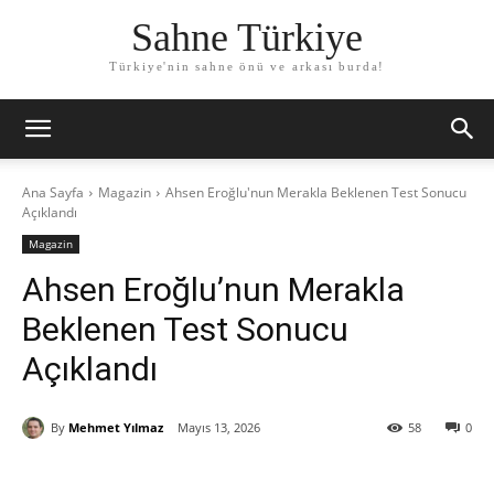
Sahne Türkiye
Türkiye'nin sahne önü ve arkası burda!
Ana Sayfa
Magazin
Ahsen Eroğlu'nun Merakla Beklenen Test Sonucu
Açıklandı
Magazin
Ahsen Eroğlu’nun Merakla
Beklenen Test Sonucu
Açıklandı
By
Mehmet Yılmaz
Mayıs 13, 2026
58
0