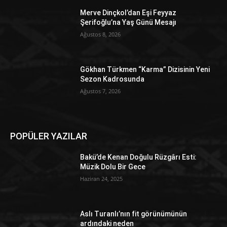
Merve Dinçkol’dan Eşi Feyyaz
Şerifoğlu’na Yaş Günü Mesajı
Ağustos 8, 2026
Gökhan Türkmen “Karma” Dizisinin Yeni
Sezon Kadrosunda
Ağustos 7, 2026
POPÜLER YAZILAR
Bakü’de Kenan Doğulu Rüzgârı Esti:
Müzik Dolu Bir Gece
Haziran 24, 2025
Aslı Turanlı’nın fit görünümünün
ardındaki neden