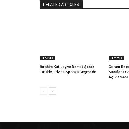
RELATED ARTICLES
CEMİYET
CEMİYET
İbrahim Kutluay ve Demet Şener
Çorum Beled
Tatilde, Edvina Sponza Çeşme’de
Manifest G
Açıklaması