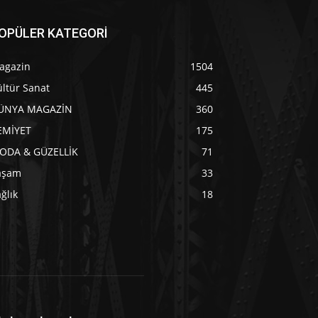
OPÜLER KATEGORİ
agazin
1504
ltür Sanat
445
ÜNYA MAGAZİN
360
EMİYET
175
ODA & GÜZELLİK
71
aşam
33
ğlık
18