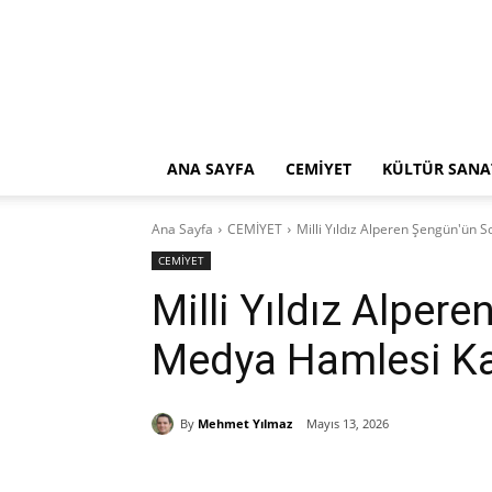
ANA SAYFA
CEMİYET
KÜLTÜR SANA
Ana Sayfa
CEMİYET
Milli Yıldız Alperen Şengün'ün S
CEMİYET
Milli Yıldız Alper
Medya Hamlesi Kafa
By
Mehmet Yılmaz
Mayıs 13, 2026
Paylaş