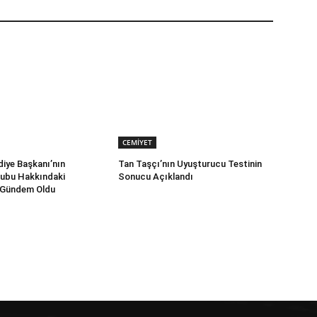
CEMİYET
iye Başkanı’nın
Tan Taşçı’nın Uyuşturucu Testinin
rubu Hakkındaki
Sonucu Açıklandı
 Gündem Oldu