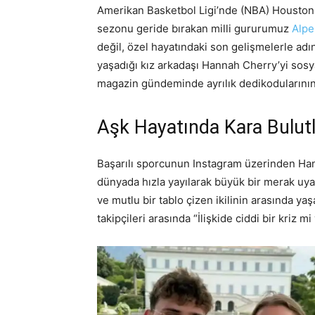
Amerikan Basketbol Ligi’nde (NBA) Houston R
sezonu geride bırakan milli gururumuz
Alpe
değil, özel hayatındaki son gelişmelerle adın
yaşadığı kız arkadaşı Hannah Cherry’yi sosy
magazin gündeminde ayrılık dedikodularının fi
Aşk Hayatında Kara Bulutl
Başarılı sporcunun Instagram üzerinden Hanna
dünyada hızla yayılarak büyük bir merak uya
ve mutlu bir tablo çizen ikilinin arasında y
takipçileri arasında “İlişkide ciddi bir kriz m