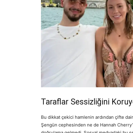
Taraflar Sessizliğini Koru
Bu dikkat çekici hamlenin ardından çifte dair
Şengün cephesinden ne de Hannah Cherry’de
doğrulama gelmedi. Sosyal medyadaki bu sessiz