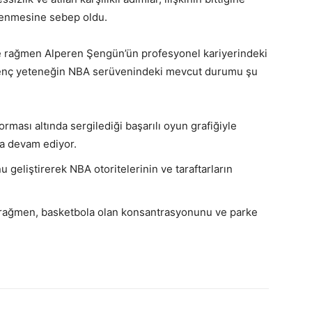
lenmesine sebep oldu.
re rağmen Alperen Şengün’ün profesyonel kariyerindeki
. Genç yeteneğin NBA serüvenindeki mevcut durumu şu
ması altında sergilediği başarılı oyun grafiğiyle
ya devam ediyor.
eliştirerek NBA otoritelerinin ve taraftarların
 rağmen, basketbola olan konsantrasyonunu ve parke