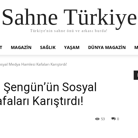
Sahne Türkiye
Türkiye'nin sahne önü ve arkası burda!
T
MAGAZIN
SAĞLIK
YAŞAM
DÜNYA MAGAZİN
M
osyal Medya Hamlesi Kafaları Karıştırdı!
en Şengün’ün Sosyal
ları Karıştırdı!
53
0