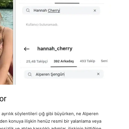
yor
 ayrılık söylentileri çığ gibi büyürken, ne Alperen
n konuya ilişkin henüz resmi bir yalanlama veya
lik ve atılan karşılıklı adımlar, ilişkinin bittiğine