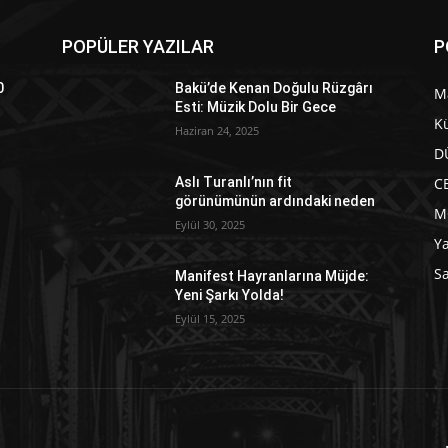
POPÜLER YAZILAR
P
0
Bakü’de Kenan Doğulu Rüzgârı
M
Esti: Müzik Dolu Bir Gece
Kü
Haziran 24, 2025
D
C
Aslı Turanlı’nın fit
görünümünün ardındaki neden
M
Eylül 30, 2025
Y
Sa
Manifest Hayranlarına Müjde:
Yeni Şarkı Yolda!
Eylül 15, 2025