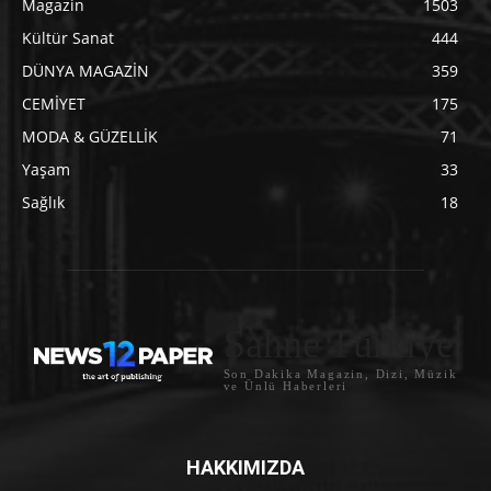
Magazin
1503
Kültür Sanat
444
DÜNYA MAGAZİN
359
CEMİYET
175
MODA & GÜZELLİK
71
Yaşam
33
Sağlık
18
Sahne Türkiye
Son Dakika Magazin, Dizi, Müzik
ve Ünlü Haberleri
HAKKIMIZDA