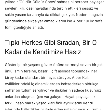
yıllardır ‘Güldür Güldür Show’ sahnesini beraber paylaşan
sevilen ikili, özel hayatlarında tercih ettikleri sessiz ve
sakin yaşam tarzlarıyla da dikkat çekiyor. Neden magazin
gündeminde sıkça yer almadıklarını ise Alper Kul ilk defa
tüm içtenliğiyle anlattı.
Tıpkı Herkes Gibi Sıradan, Bir O
Kadar da Kendimize Hasız
Gösterişli bir yaşamı gözler önüne sermeyi seven birçok
ünlü ismin tersine, başarılı çift aslında toplumdaki her
birey kadar standart bir hayat sürüyor. Alper Kul,
evliliklerindeki iç dinamiklerden bahsederken oldukça
şeffaf bir tutum sergiliyor ve ilişkilerin sadece kusursuz
anlardan oluşmadığını vurguluyor. Hayatı paylaşan iki
farklı insan olarak yaşadıkları fikir ayrılıklarını kendi
içlerinde hallettiklerini ifade eden usta oyuncu, durumu