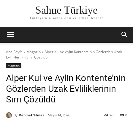
Sahne Türkiye
Türkiye'nin sahne önü ve arkası burda!
Ana Sayfa
Magazin
Alper Kul ve Aylin Kontente'nin Gözlerden Uzak
Evliliklerinin Sırrı Çözüldü
Magazin
Alper Kul ve Aylin Kontente’nin
Gözlerden Uzak Evliliklerinin
Sırrı Çözüldü
By
Mehmet Yılmaz
Mayıs 14, 2026
48
0