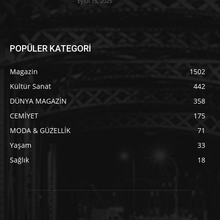
Eylül 15, 2025
POPÜLER KATEGORİ
Magazin
1502
Kültür Sanat
442
DÜNYA MAGAZİN
358
CEMİYET
175
MODA & GÜZELLİK
71
Yaşam
33
Sağlık
18