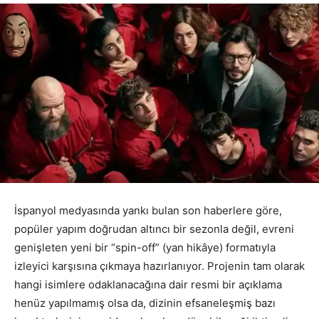
İspanyol medyasında yankı bulan son haberlere göre,
popüler yapım doğrudan altıncı bir sezonla değil, evreni
genişleten yeni bir “spin-off” (yan hikâye) formatıyla
izleyici karşısına çıkmaya hazırlanıyor. Projenin tam olarak
hangi isimlere odaklanacağına dair resmi bir açıklama
henüz yapılmamış olsa da, dizinin efsaneleşmiş bazı