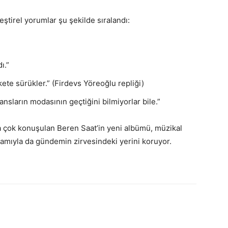
ştirel yorumlar şu şekilde sıralandı:
ı.”
akete sürükler.” (Firdevs Yöreoğlu repliği)
nsların modasının geçtiğini bilmiyorlar bile.”
a çok konuşulan Beren Saat’in yeni albümü, müzikal
rtamıyla da gündemin zirvesindeki yerini koruyor.