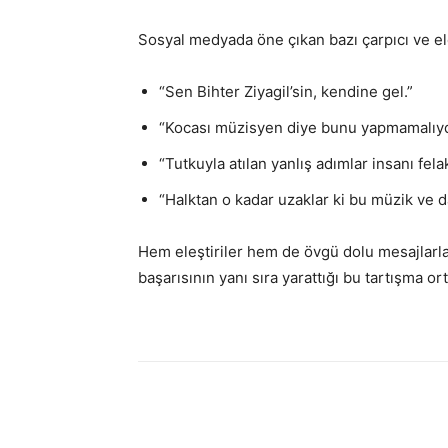
Sosyal medyada öne çıkan bazı çarpıcı ve ele
“Sen Bihter Ziyagil’sin, kendine gel.”
“Kocası müzisyen diye bunu yapmamalıyd
“Tutkuyla atılan yanlış adımlar insanı fel
“Halktan o kadar uzaklar ki bu müzik ve da
Hem eleştiriler hem de övgü dolu mesajlarl
başarısının yanı sıra yarattığı bu tartışma o
Paylaş