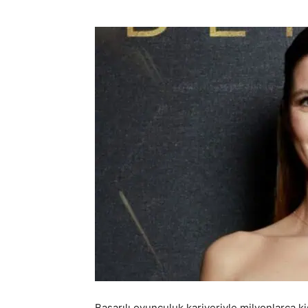
Başarılı oyunculuk kariyeriyle milyonlarca 