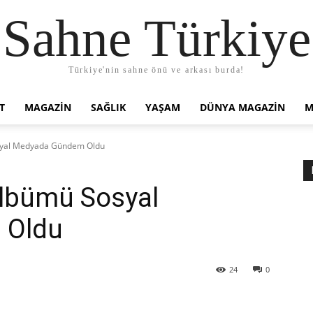
Sahne Türkiye
Türkiye'nin sahne önü ve arkası burda!
T
MAGAZIN
SAĞLIK
YAŞAM
DÜNYA MAGAZİN
M
osyal Medyada Gündem Oldu
 Albümü Sosyal
 Oldu
24
0