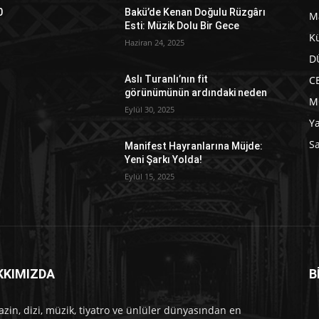
0
Bakü’de Kenan Doğulu Rüzgârı
M
Esti: Müzik Dolu Bir Gece
Kü
Haziran 24, 2025
D
C
Aslı Turanlı’nın fit
görünümünün ardındaki neden
M
Eylül 30, 2025
Y
Sa
Manifest Hayranlarına Müjde:
Yeni Şarkı Yolda!
Eylül 15, 2025
KKIMIZDA
B
e
zin, dizi, müzik, tiyatro ve ünlüler dünyasından en