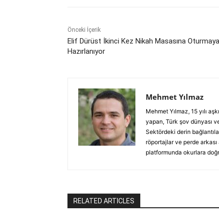
Önceki İçerik
Elif Dürüst İkinci Kez Nikah Masasına Oturmay
Hazırlanıyor
Mehmet Yılmaz
Mehmet Yılmaz, 15 yılı aşk
yapan, Türk şov dünyası ve
Sektördeki derin bağlantılar
röportajlar ve perde arkası
platformunda okurlara doğru
RELATED ARTICLES