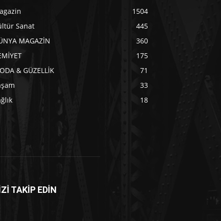
agazin
1504
ltür Sanat
445
ÜNYA MAGAZİN
360
EMİYET
175
ODA & GÜZELLİK
71
aşam
33
ğlık
18
İZİ TAKİP EDİN