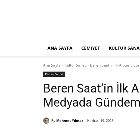
ANA SAYFA
CEMİYET
KÜLTÜR SANA
Ana Sayfa
Kültür Sanat
Beren Saat'in İlk Albümü S
Kültür Sanat
Beren Saat’in İlk
Medyada Gündem
By
Mehmet Yılmaz
Haziran 19, 2026
Paylaş