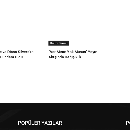
Kültür Sanat
 ve Diana Silvers’ın
“Var Mısın Yok Musun” Yayın
 Gündem Oldu
Akışında Değişiklik
POPÜLER YAZILAR
P