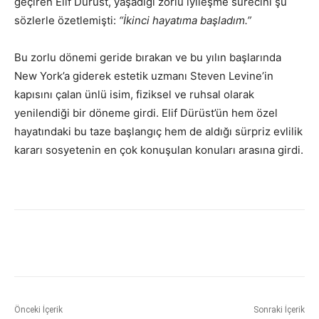
geçiren Elif Dürüst, yaşadığı zorlu iyileşme sürecini şu
sözlerle özetlemişti:
“İkinci hayatıma başladım.”
Bu zorlu dönemi geride bırakan ve bu yılın başlarında
New York’a giderek estetik uzmanı Steven Levine’in
kapısını çalan ünlü isim, fiziksel ve ruhsal olarak
yenilendiği bir döneme girdi. Elif Dürüst’ün hem özel
hayatındaki bu taze başlangıç hem de aldığı sürpriz evlilik
kararı sosyetenin en çok konuşulan konuları arasına girdi.
Önceki İçerik
Sonraki İçerik