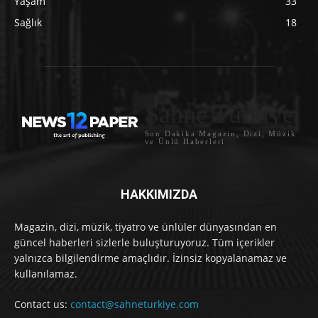
Yaşam
33
Sağlık
18
Sahne Türkiye
Son Dakika Magazin, Dizi, Müzik
ve Ünlü Haberleri
HAKKIMIZDA
Magazin, dizi, müzik, tiyatro ve ünlüler dünyasından en
güncel haberleri sizlerle buluşturuyoruz. Tüm içerikler
yalnızca bilgilendirme amaçlıdır. İzinsiz kopyalanamaz ve
kullanılamaz.
Contact us:
contact@sahneturkiye.com