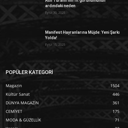
Aslı Turanlı’nın fit görünümünün
ardındaki neden
Eylül 30, 2025
Manifest Hayranlarına Müjde: Yeni Şarkı
Yolda!
Eylül 15, 2025
POPÜLER KATEGORİ
Magazin
1504
Kültür Sanat
446
DÜNYA MAGAZİN
361
CEMİYET
175
MODA & GÜZELLİK
71