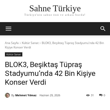
Sahne Türkiye
Türkiye'nin sahne önü ve arkası burda!
Ana Sayfa
Kültür Sanat
BLOK3, Beşiktaş Tüpraş Stadyumu'nda 42 Bin
Kişiye Konser Verdi
Kültür Sanat
BLOK3, Beşiktaş Tüpraş
Stadyumu’nda 42 Bin Kişiye
Konser Verdi
By
Mehmet Yılmaz
Haziran 29, 2026
31
0