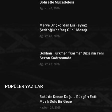
Şöhretle Mücadelesi
Ağustos 8, 2026
Merve Dinçkol’dan Eşi Feyyaz
Şerifoğlu’na Yaş Günü Mesajı
Ağustos 8, 2026
Gökhan Türkmen “Karma” Dizisinin Yeni
Sezon Kadrosunda
Ağustos 7, 2026
POPÜLER YAZILAR
Bakü’de Kenan Doğulu Rüzgârı Esti:
Müzik Dolu Bir Gece
Haziran 24, 2025