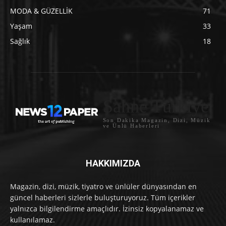
MODA & GÜZELLİK
71
Yaşam
33
Sağlık
18
Sahne Türkiye
Son Dakika Magazin, Dizi, Müzik
ve Ünlü Haberleri
HAKKIMIZDA
Magazin, dizi, müzik, tiyatro ve ünlüler dünyasından en
güncel haberleri sizlerle buluşturuyoruz. Tüm içerikler
yalnızca bilgilendirme amaçlıdır. İzinsiz kopyalanamaz ve
kullanılamaz.