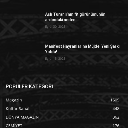
Aslı Turanlı’nın fit görünümünün
ardındaki neden
Eylül 30, 2025
Manifest Hayranlarına Müjde: Yeni Şarkı
Yolda!
Eylül 15, 2025
POPÜLER KATEGORİ
Magazin
1505
Kültür Sanat
448
DÜNYA MAGAZİN
362
CEMİYET
176