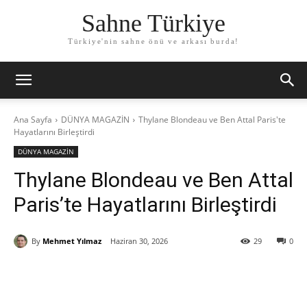
Sahne Türkiye
Türkiye'nin sahne önü ve arkası burda!
Ana Sayfa
DÜNYA MAGAZİN
Thylane Blondeau ve Ben Attal Paris'te
Hayatlarını Birleştirdi
DÜNYA MAGAZİN
Thylane Blondeau ve Ben Attal
Paris’te Hayatlarını Birleştirdi
By
Mehmet Yılmaz
Haziran 30, 2026
29
0