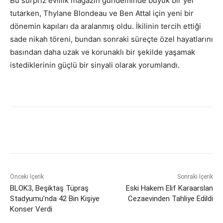
Bu sürpriz evlilik magazin gündeminde büyük bir yer
tutarken, Thylane Blondeau ve Ben Attal için yeni bir
dönemin kapıları da aralanmış oldu. İkilinin tercih ettiği
sade nikah töreni, bundan sonraki süreçte özel hayatlarını
basından daha uzak ve korunaklı bir şekilde yaşamak
istediklerinin güçlü bir sinyali olarak yorumlandı.
Önceki İçerik
Sonraki İçerik
BLOK3, Beşiktaş Tüpraş
Eski Hakem Elif Karaarslan
Stadyumu’nda 42 Bin Kişiye
Cezaevinden Tahliye Edildi
Konser Verdi