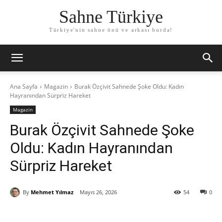
Sahne Türkiye
Türkiye'nin sahne önü ve arkası burda!
Ana Sayfa
Magazin
Burak Özçivit Sahnede Şoke Oldu: Kadın
Hayranından Sürpriz Hareket
Magazin
Burak Özçivit Sahnede Şoke
Oldu: Kadın Hayranından
Sürpriz Hareket
By
Mehmet Yılmaz
Mayıs 26, 2026
54
0