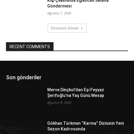
Klip Çekiminde Eğlenceli Selena
Göndermesi
Ağustos 7, 2026
Devamını Göster
RECENT COMMENTS
Son gönderiler
Merve Dinçkol’dan Eşi Feyyaz
Şerifoğlu’na Yaş Günü Mesajı
Ağustos 8, 2026
Gökhan Türkmen “Karma” Dizisinin Yeni
Sezon Kadrosunda