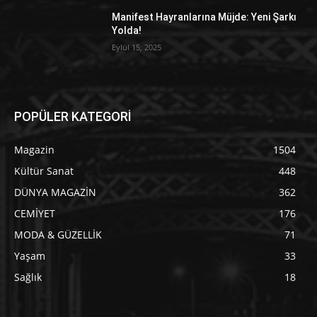
Manifest Hayranlarına Müjde: Yeni Şarkı
Yolda!
Eylül 15, 2025
POPÜLER KATEGORİ
Magazin
1504
Kültür Sanat
448
DÜNYA MAGAZİN
362
CEMİYET
176
MODA & GÜZELLİK
71
Yaşam
33
Sağlık
18