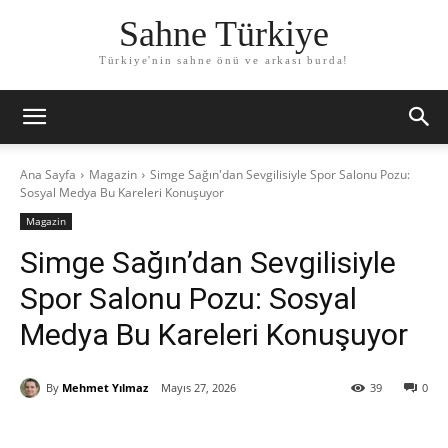
Sahne Türkiye
Türkiye'nin sahne önü ve arkası burda!
Ana Sayfa
Magazin
Simge Sağın'dan Sevgilisiyle Spor Salonu Pozu:
Sosyal Medya Bu Kareleri Konuşuyor
Magazin
Simge Sağın’dan Sevgilisiyle
Spor Salonu Pozu: Sosyal
Medya Bu Kareleri Konuşuyor
By
Mehmet Yılmaz
Mayıs 27, 2026
39
0