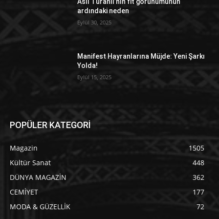
Aslı Turanlı’nın fit görünümünün
ardındaki neden
Eylül 30, 2025
Manifest Hayranlarına Müjde: Yeni Şarkı
Yolda!
Eylül 15, 2025
POPÜLER KATEGORİ
Magazin
1505
Kültür Sanat
448
DÜNYA MAGAZİN
362
CEMİYET
177
MODA & GÜZELLİK
72