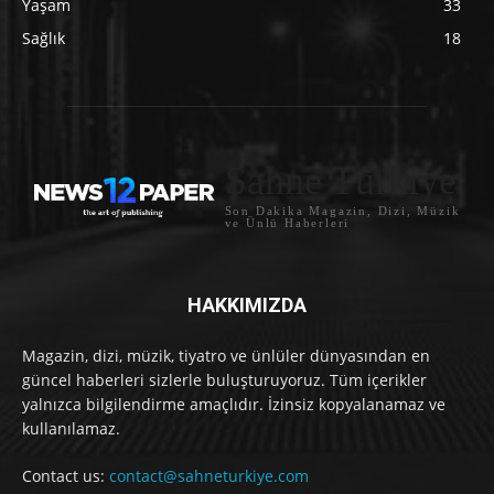
Yaşam
33
Sağlık
18
Sahne Türkiye
Son Dakika Magazin, Dizi, Müzik
ve Ünlü Haberleri
HAKKIMIZDA
Magazin, dizi, müzik, tiyatro ve ünlüler dünyasından en
güncel haberleri sizlerle buluşturuyoruz. Tüm içerikler
yalnızca bilgilendirme amaçlıdır. İzinsiz kopyalanamaz ve
kullanılamaz.
Contact us:
contact@sahneturkiye.com