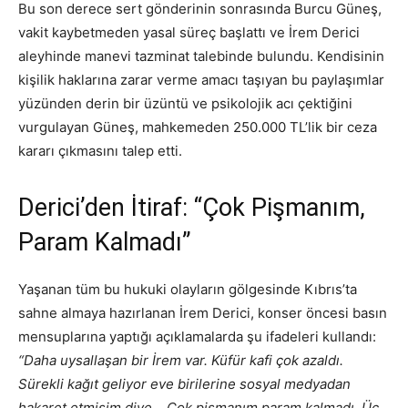
Bu son derece sert gönderinin sonrasında Burcu Güneş,
vakit kaybetmeden yasal süreç başlattı ve İrem Derici
aleyhinde manevi tazminat talebinde bulundu. Kendisinin
kişilik haklarına zarar verme amacı taşıyan bu paylaşımlar
yüzünden derin bir üzüntü ve psikolojik acı çektiğini
vurgulayan Güneş, mahkemeden 250.000 TL’lik bir ceza
kararı çıkmasını talep etti.
Derici’den İtiraf: “Çok Pişmanım,
Param Kalmadı”
Yaşanan tüm bu hukuki olayların gölgesinde Kıbrıs’ta
sahne almaya hazırlanan İrem Derici, konser öncesi basın
mensuplarına yaptığı açıklamalarda şu ifadeleri kullandı:
“Daha uysallaşan bir İrem var. Küfür kafi çok azaldı.
Sürekli kağıt geliyor eve birilerine sosyal medyadan
hakaret etmişim diye… Çok pişmanım param kalmadı. Üç