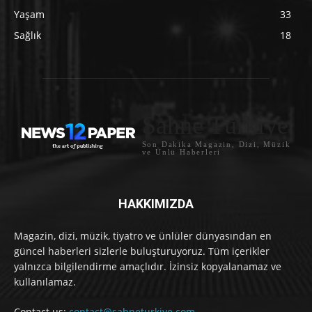
Yaşam
33
Sağlık
18
Sahne Türkiye
Son Dakika Magazin, Dizi, Müzik
ve Ünlü Haberleri
HAKKIMIZDA
Magazin, dizi, müzik, tiyatro ve ünlüler dünyasından en
güncel haberleri sizlerle buluşturuyoruz. Tüm içerikler
yalnızca bilgilendirme amaçlıdır. İzinsiz kopyalanamaz ve
kullanılamaz.
Contact us:
contact@sahneturkiye.com