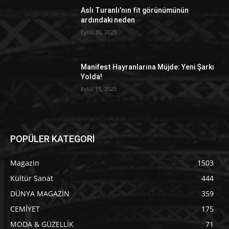
Aslı Turanlı’nın fit görünümünün
ardındaki neden
Eylül 30, 2025
Manifest Hayranlarına Müjde: Yeni Şarkı
Yolda!
Eylül 15, 2025
POPÜLER KATEGORİ
Magazin
1503
Kültür Sanat
444
DÜNYA MAGAZİN
359
CEMİYET
175
MODA & GÜZELLİK
71