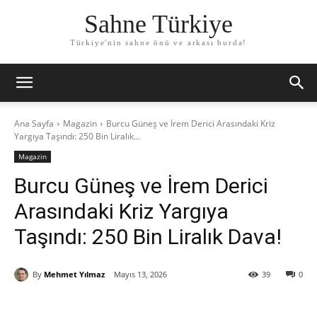
Sahne Türkiye
Türkiye'nin sahne önü ve arkası burda!
Ana Sayfa
Magazin
Burcu Güneş ve İrem Derici Arasındaki Kriz
Yargıya Taşındı: 250 Bin Liralık...
Magazin
Burcu Güneş ve İrem Derici
Arasındaki Kriz Yargıya
Taşındı: 250 Bin Liralık Dava!
By
Mehmet Yılmaz
Mayıs 13, 2026
39
0