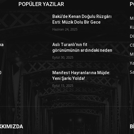
POPÜLER YAZILAR
P
Bakü’de Kenan Doğulu Rüzgârı
M
Esti: Müzik Dolu Bir Gece
Kü
Haziran 24, 2025
D
C
ka
Aslı Turanlı’nın fit
görünümünün ardındaki neden
M
Eylül 30, 2025
Y
Sa
0
Manifest Hayranlarına Müjde:
Yeni Şarkı Yolda!
Eylül 15, 2025
KKIMIZDA
B