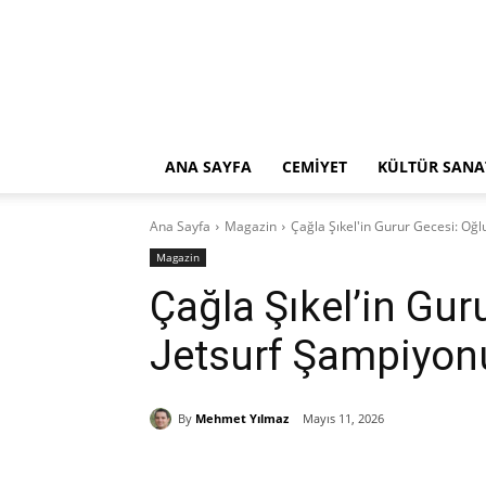
ANA SAYFA
CEMİYET
KÜLTÜR SANA
Ana Sayfa
Magazin
Çağla Şıkel'in Gurur Gecesi: Oğ
Magazin
Çağla Şıkel’in Gur
Jetsurf Şampiyon
By
Mehmet Yılmaz
Mayıs 11, 2026
Paylaş