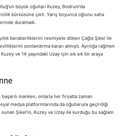
ltuğ’un büyük oğulları Kuzey, Bodrum’da
ncilik kürsüsüne çıktı. Yarış boyunca oğlunu saha
yerinde duramadı.
ıllık beraberliklerini resmiyete döken Çağla Şıkel ile
 evliliklerini sonlandırma kararı almıştı. Ayrılığa rağmen
i Kuzey ve 14 yaşındaki Uzay için sık sık bir araya
Anne
 başarılı manken, onlarla her fırsatta zaman
yal medya platformlarında da oğullarıyla geçirdiği
ine sunan Şıkel’in, Kuzey ve Uzay ile kurduğu bu sağlam