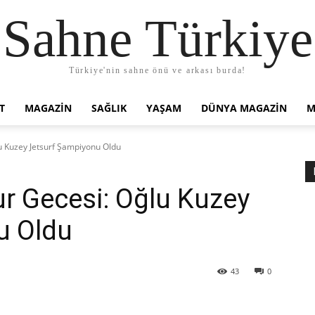
Sahne Türkiye
Türkiye'nin sahne önü ve arkası burda!
T
MAGAZIN
SAĞLIK
YAŞAM
DÜNYA MAGAZİN
M
lu Kuzey Jetsurf Şampiyonu Oldu
ur Gecesi: Oğlu Kuzey
u Oldu
43
0