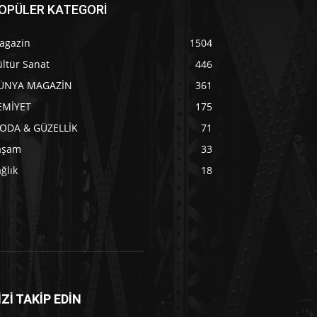
OPÜLER KATEGORİ
agazin
1504
ltür Sanat
446
ÜNYA MAGAZİN
361
EMİYET
175
ODA & GÜZELLİK
71
aşam
33
ğlık
18
İZİ TAKİP EDİN