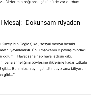
z… Dizlerimin bağı nasıl çözüldü de zor durdum
 Mesaj: “Dokunsam rüyadan
u Kuzey için Çağla Şıkel, sosyal medya hesabı
metni yayınlamıştı. Ünlü mankenin o paylaşımındaki
un oğlum… Hayat sana hep hayal ettiğin gibi,
im bana anneliğimi böylesine iliklerime kadar tutkulu
18 gibi… Benimlesin aynı çatı altındayız ama biliyorum
n gibi…””