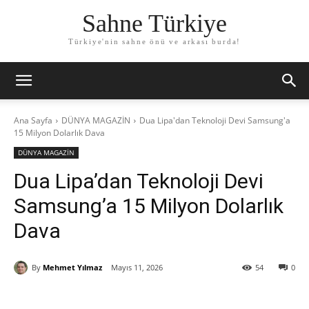
Sahne Türkiye
Türkiye'nin sahne önü ve arkası burda!
Ana Sayfa
DÜNYA MAGAZİN
Dua Lipa'dan Teknoloji Devi Samsung'a
15 Milyon Dolarlık Dava
DÜNYA MAGAZİN
Dua Lipa’dan Teknoloji Devi
Samsung’a 15 Milyon Dolarlık
Dava
By
Mehmet Yılmaz
Mayıs 11, 2026
54
0