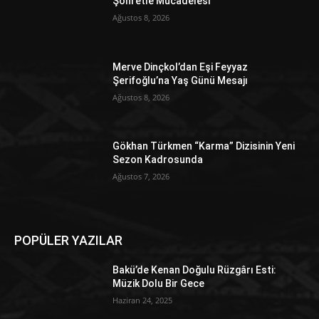
Şöhretle Mücadelesi
Ağustos 8, 2026
Merve Dinçkol’dan Eşi Feyyaz
Şerifoğlu’na Yaş Günü Mesajı
Ağustos 8, 2026
Gökhan Türkmen “Karma” Dizisinin Yeni
Sezon Kadrosunda
Ağustos 7, 2026
POPÜLER YAZILAR
Bakü’de Kenan Doğulu Rüzgârı Esti:
Müzik Dolu Bir Gece
Haziran 24, 2025