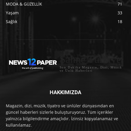
MODA & GÜZELLİK
71
Yaşam
33
Sağlık
18
Sahne Türkiye
Son Dakika Magazin, Dizi, Müzik
ve Ünlü Haberleri
HAKKIMIZDA
Magazin, dizi, müzik, tiyatro ve ünlüler dünyasından en
güncel haberleri sizlerle buluşturuyoruz. Tüm içerikler
yalnızca bilgilendirme amaçlıdır. İzinsiz kopyalanamaz ve
kullanılamaz.