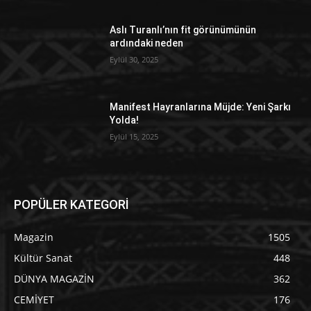
Aslı Turanlı’nın fit görünümünün
ardındaki neden
Eylül 30, 2025
Manifest Hayranlarına Müjde: Yeni Şarkı
Yolda!
Eylül 15, 2025
POPÜLER KATEGORİ
Magazin
1505
Kültür Sanat
448
DÜNYA MAGAZİN
362
CEMİYET
176