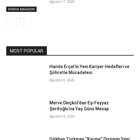
Ağustos 7, 2026
DÜNYA MAGAZİN
MOST POPULAR
Hande Erçel’in Yeni Kariyer Hedefleri ve
Şöhretle Mücadelesi
Ağustos 8, 2026
Merve Dinçkol’dan Eşi Feyyaz
Şerifoğlu’na Yaş Günü Mesajı
Ağustos 8, 2026
Gökhan Türkmen “Karma” Dizisinin Yeni