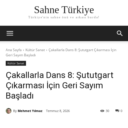
Sahne Türkiye
Türkiye'nin sahne önü ve arkası burda!
Ana Sayfa
Kültür Sanat
Çakallarla Dans 8: Şututgart Çıkarması İçin
Geri Sayım Başladı
Kültür Sanat
Çakallarla Dans 8: Şututgart
Çıkarması İçin Geri Sayım
Başladı
By
Mehmet Yılmaz
Temmuz 8, 2026
30
0