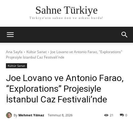
Sahne Türkiye
Türkiye'nin sahne önü ve arkası burda!
Ana Sayfa
Kültür Sanat
Joe Lovano ve Antonio Farao, "Explorations"
Projesiyle İstanbul Caz Festivali'nde
Kültür Sanat
Joe Lovano ve Antonio Farao,
“Explorations” Projesiyle
İstanbul Caz Festivali’nde
By
Mehmet Yılmaz
Temmuz 8, 2026
21
0