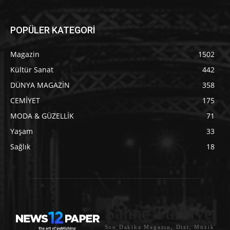
POPÜLER KATEGORİ
Magazin
1502
Kültür Sanat
442
DÜNYA MAGAZİN
358
CEMİYET
175
MODA & GÜZELLİK
71
Yaşam
33
Sağlık
18
Sahne Türkiye
Son Dakika Magazin, Dizi, Müzik