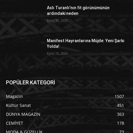
Aslı Turanlı’nın fit görünümünün
ardındaki neden
Eylül 30, 2025
Manifest Hayranlarına Müjde: Yeni Şarkı
Yolda!
Eylül 15, 2025
POPÜLER KATEGORİ
Magazin
1507
Kültür Sanat
451
DÜNYA MAGAZİN
363
CEMİYET
178
MODA & GÜZELLİK
73