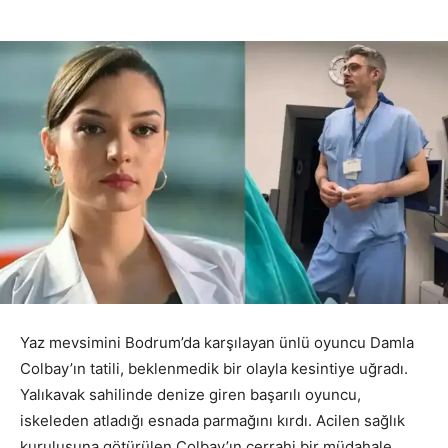
Yaz mevsimini Bodrum’da karşılayan ünlü oyuncu Damla
Colbay’ın tatili, beklenmedik bir olayla kesintiye uğradı.
Yalıkavak sahilinde denize giren başarılı oyuncu,
iskeleden atladığı esnada parmağını kırdı. Acilen sağlık
kuruluşuna götürülen Colbay’ın cerrahi bir müdahale