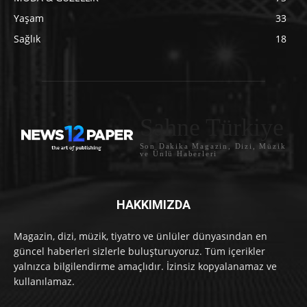
Yaşam
33
Sağlık
18
Sahne Türkiye
Son Dakika Magazin, Dizi, Müzik
ve Ünlü Haberleri
HAKKIMIZDA
Magazin, dizi, müzik, tiyatro ve ünlüler dünyasından en
güncel haberleri sizlerle buluşturuyoruz. Tüm içerikler
yalnızca bilgilendirme amaçlıdır. İzinsiz kopyalanamaz ve
kullanılamaz.