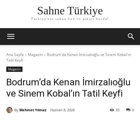
Sahne Türkiye
Türkiye'nin sahne önü ve arkası burda!
Ana Sayfa
Magazin
Bodrum'da Kenan İmirzalıoğlu ve Sinem Kobal'ın
Tatil Keyfi
Magazin
Bodrum’da Kenan İmirzalıoğlu
ve Sinem Kobal’ın Tatil Keyfi
By
Mehmet Yılmaz
Haziran 8, 2026
33
0