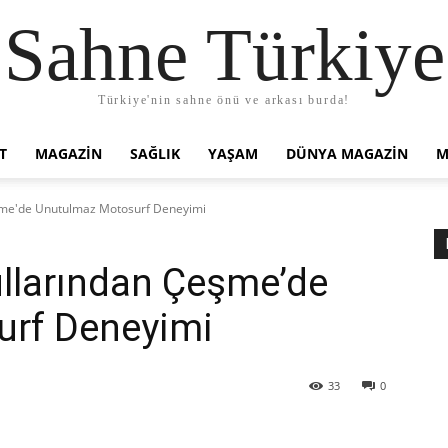
Sahne Türkiye
Türkiye'nin sahne önü ve arkası burda!
T
MAGAZIN
SAĞLIK
YAŞAM
DÜNYA MAGAZİN
M
şme'de Unutulmaz Motosurf Deneyimi
llarından Çeşme’de
rf Deneyimi
33
0