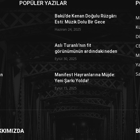
POPÜLER YAZILAR
P
Bakü’de Kenan Doğulu Rüzgârı
M
Esti: Müzik Dolu Bir Gece
Kü
Haziran 24, 2025
D
C
Aslı Turanlı’nın fit
görünümünün ardındaki neden
M
Eylül 30, 2025
Y
Sa
ın
Manifest Hayranlarına Müjde:
Yeni Şarkı Yolda!
Eylül 15, 2025
KKIMIZDA
B