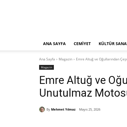
ANA SAYFA
CEMİYET
KÜLTÜR SANA
Ana Sayfa
Magazin
Emre Altuğ ve Oğullarından Çe
Magazin
Emre Altuğ ve Oğu
Unutulmaz Motosu
By
Mehmet Yılmaz
Mayıs 25, 2026
Paylaş