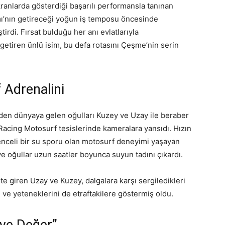
nlarda gösterdiği başarılı performansla tanınan
ı’nın getireceği yoğun iş temposu öncesinde
tirdi. Fırsat bulduğu her anı evlatlarıyla
getiren ünlü isim, bu defa rotasını Çeşme’nin serin
 Adrenalini
ğinden dünyaya gelen oğulları Kuzey ve Uzay ile beraber
acing Motosurf tesislerinde kameralara yansıdı. Hızın
nceli bir su sporu olan motosurf deneyimi yaşayan
ve oğullar uzun saatler boyunca suyun tadını çıkardı.
ete giren Uzay ve Kuzey, dalgalara karşı sergiledikleri
ı ve yeteneklerini de etraftakilere göstermiş oldu.