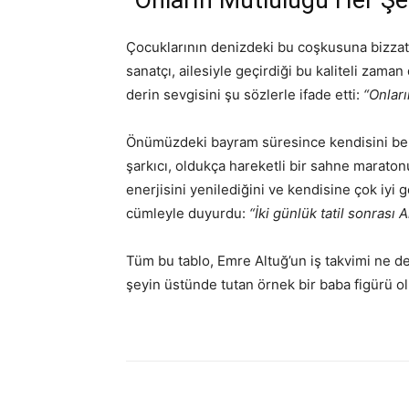
“Onların Mutluluğu Her Ş
Çocuklarının denizdeki bu coşkusuna bizzat 
sanatçı, ailesiyle geçirdiği bu kaliteli zaman 
derin sevgisini şu sözlerle ifade etti:
“Onlar
Önümüzdeki bayram süresince kendisini be
şarkıcı, oldukça hareketli bir sahne maraton
enerjisini yenilediğini ve kendisine çok iyi 
cümleyle duyurdu:
“İki günlük tatil sonrası
Tüm bu tablo, Emre Altuğ’un iş takvimi ne de
şeyin üstünde tutan örnek bir baba figürü o
Paylaş