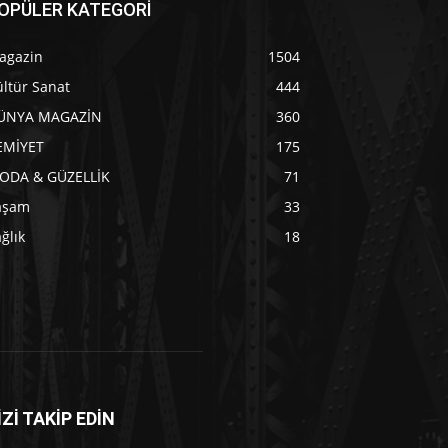
OPÜLER KATEGORİ
agazin
1504
ltür Sanat
444
ÜNYA MAGAZİN
360
EMİYET
175
ODA & GÜZELLİK
71
aşam
33
ğlık
18
İZİ TAKİP EDİN