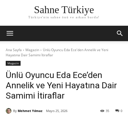
Sahne Türkiye
Türkiye'nin sahne önü ve arkası burda!
Ana Sayfa
Magazin
Ünlü Oyuncu Eda Ece'den Annelik ve Yeni
Hayatına Dair Samimi İtiraflar
Magazin
Ünlü Oyuncu Eda Ece’den
Annelik ve Yeni Hayatına Dair
Samimi İtiraflar
By
Mehmet Yılmaz
Mayıs 25, 2026
35
0