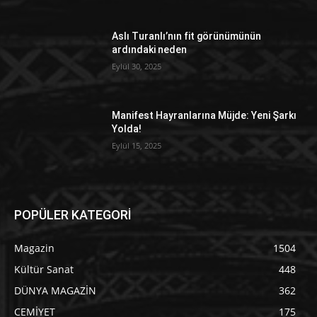
Aslı Turanlı’nın fit görünümünün
ardındaki neden
Eylül 30, 2025
Manifest Hayranlarına Müjde: Yeni Şarkı
Yolda!
Eylül 15, 2025
POPÜLER KATEGORİ
Magazin
1504
Kültür Sanat
448
DÜNYA MAGAZİN
362
CEMİYET
175