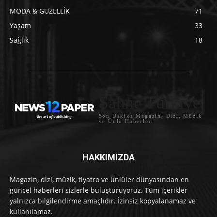
MODA & GÜZELLİK
71
Yaşam
33
Sağlık
18
Sahne Türkiye
Son Dakika Magazin, Dizi, Müzik
ve Ünlü Haberleri
HAKKIMIZDA
Magazin, dizi, müzik, tiyatro ve ünlüler dünyasından en
güncel haberleri sizlerle buluşturuyoruz. Tüm içerikler
yalnızca bilgilendirme amaçlıdır. İzinsiz kopyalanamaz ve
kullanılamaz.