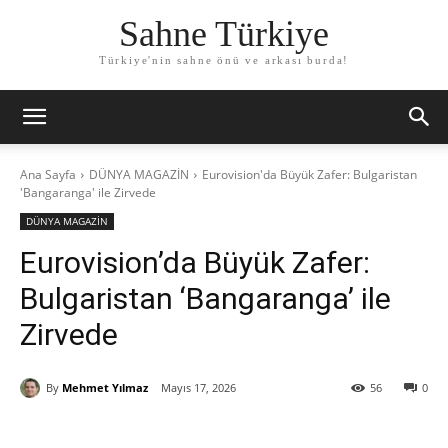
Sahne Türkiye
Türkiye'nin sahne önü ve arkası burda!
Ana Sayfa
DÜNYA MAGAZİN
Eurovision'da Büyük Zafer: Bulgaristan
'Bangaranga' ile Zirvede
DÜNYA MAGAZİN
Eurovision’da Büyük Zafer:
Bulgaristan ‘Bangaranga’ ile
Zirvede
By
Mehmet Yılmaz
Mayıs 17, 2026
56
0