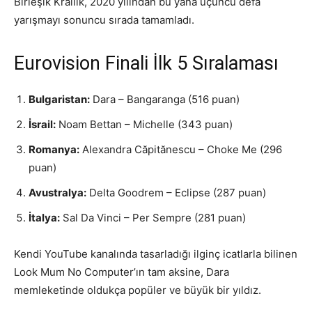
Birleşik Krallık, 2020 yılından bu yana üçüncü defa
yarışmayı sonuncu sırada tamamladı.
Eurovision Finali İlk 5 Sıralaması
Bulgaristan:
Dara – Bangaranga (516 puan)
İsrail:
Noam Bettan – Michelle (343 puan)
Romanya:
Alexandra Căpitănescu – Choke Me (296
puan)
Avustralya:
Delta Goodrem – Eclipse (287 puan)
İtalya:
Sal Da Vinci – Per Sempre (281 puan)
Kendi YouTube kanalında tasarladığı ilginç icatlarla bilinen
Look Mum No Computer’ın tam aksine, Dara
memleketinde oldukça popüler ve büyük bir yıldız.