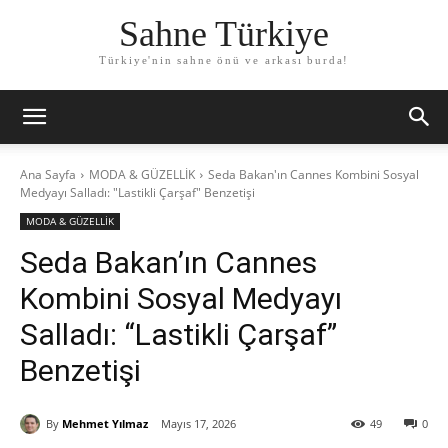
Sahne Türkiye
Türkiye'nin sahne önü ve arkası burda!
Ana Sayfa
MODA & GÜZELLİK
Seda Bakan'ın Cannes Kombini Sosyal
Medyayı Salladı: "Lastikli Çarşaf" Benzetişi
MODA & GÜZELLİK
Seda Bakan’ın Cannes
Kombini Sosyal Medyayı
Salladı: “Lastikli Çarşaf”
Benzetişi
By
Mehmet Yılmaz
Mayıs 17, 2026
49
0