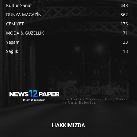
Kültür Sanat
448
DÜNYA MAGAZİN
362
CEMİYET
176
MODA & GÜZELLİK
71
Yaşam
33
Sağlık
18
Sahne Türkiye
Son Dakika Magazin, Dizi, Müzik
ve Ünlü Haberleri
HAKKIMIZDA