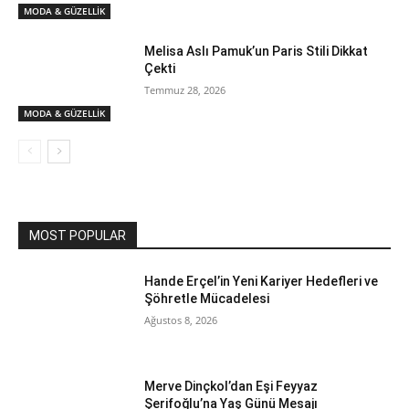
MODA & GÜZELLİK
Melisa Aslı Pamuk’un Paris Stili Dikkat
Çekti
Temmuz 28, 2026
MODA & GÜZELLİK
MOST POPULAR
Hande Erçel’in Yeni Kariyer Hedefleri ve
Şöhretle Mücadelesi
Ağustos 8, 2026
Merve Dinçkol’dan Eşi Feyyaz
Şerifoğlu’na Yaş Günü Mesajı