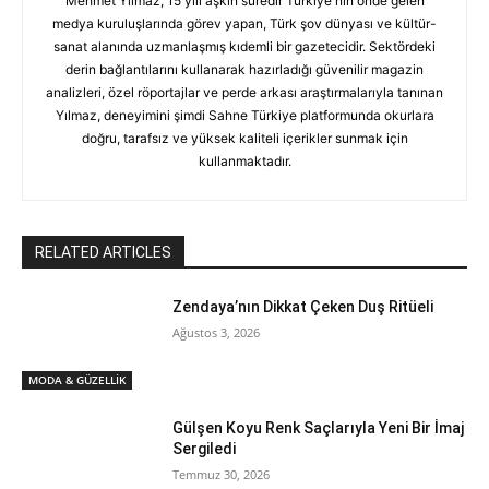
Mehmet Yılmaz, 15 yılı aşkın süredir Türkiye'nin önde gelen
medya kuruluşlarında görev yapan, Türk şov dünyası ve kültür-
sanat alanında uzmanlaşmış kıdemli bir gazetecidir. Sektördeki
derin bağlantılarını kullanarak hazırladığı güvenilir magazin
analizleri, özel röportajlar ve perde arkası araştırmalarıyla tanınan
Yılmaz, deneyimini şimdi Sahne Türkiye platformunda okurlara
doğru, tarafsız ve yüksek kaliteli içerikler sunmak için
kullanmaktadır.
RELATED ARTICLES
Zendaya’nın Dikkat Çeken Duş Ritüeli
Ağustos 3, 2026
MODA & GÜZELLİK
Gülşen Koyu Renk Saçlarıyla Yeni Bir İmaj
Sergiledi
Temmuz 30, 2026