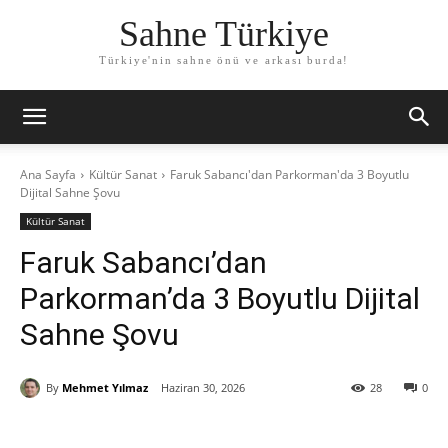
Sahne Türkiye
Türkiye'nin sahne önü ve arkası burda!
Ana Sayfa
Kültür Sanat
Faruk Sabancı'dan Parkorman'da 3 Boyutlu
Dijital Sahne Şovu
Kültür Sanat
Faruk Sabancı’dan
Parkorman’da 3 Boyutlu Dijital
Sahne Şovu
By
Mehmet Yılmaz
Haziran 30, 2026
28
0