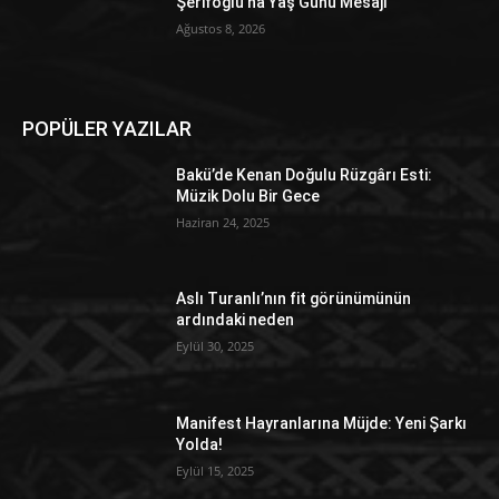
Şerifoğlu’na Yaş Günü Mesajı
Ağustos 8, 2026
POPÜLER YAZILAR
Bakü’de Kenan Doğulu Rüzgârı Esti:
Müzik Dolu Bir Gece
Haziran 24, 2025
Aslı Turanlı’nın fit görünümünün
ardındaki neden
Eylül 30, 2025
Manifest Hayranlarına Müjde: Yeni Şarkı
Yolda!
Eylül 15, 2025