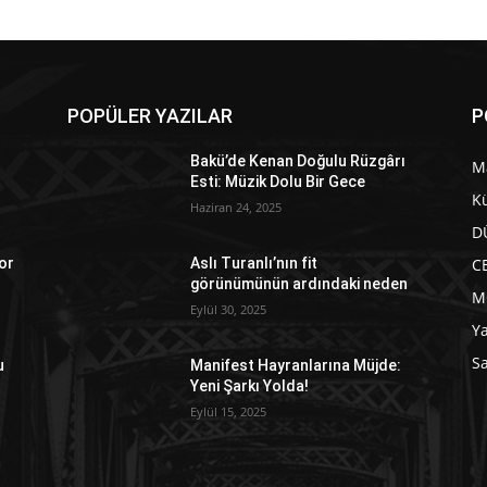
POPÜLER YAZILAR
P
Bakü’de Kenan Doğulu Rüzgârı
M
Esti: Müzik Dolu Bir Gece
Kü
Haziran 24, 2025
D
C
or
Aslı Turanlı’nın fit
görünümünün ardındaki neden
M
Eylül 30, 2025
Y
Sa
u
Manifest Hayranlarına Müjde:
Yeni Şarkı Yolda!
Eylül 15, 2025