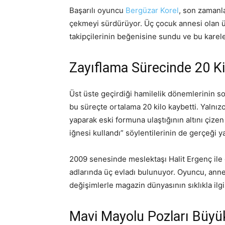
Başarılı oyuncu
Bergüzar Korel
, son zamanla
çekmeyi sürdürüyor. Üç çocuk annesi olan ün
takipçilerinin beğenisine sundu ve bu kareler
Zayıflama Sürecinde 20 Ki
Üst üste geçirdiği hamilelik dönemlerinin s
bu süreçte ortalama 20 kilo kaybetti. Yalnı
yaparak eski formuna ulaştığının altını çize
iğnesi kullandı” söylentilerinin de gerçeği y
2009 senesinde meslektaşı Halit Ergenç ile d
adlarında üç evladı bulunuyor. Oyuncu, anne
değişimlerle magazin dünyasının sıklıkla ilgi
Mavi Mayolu Pozları Büyü