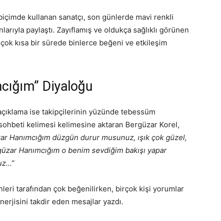
biçimde kullanan sanatçı, son günlerde mavi renkli
larıyla paylaştı. Zayıflamış ve oldukça sağlıklı görünen
, çok kısa bir sürede binlerce beğeni ve etkileşim
mcığım” Diyaloğu
i açıklama ise takipçilerinin yüzünde tebessüm
ı sohbeti kelimesi kelimesine aktaran Bergüzar Korel,
ar Hanımcığım düzgün durur musunuz, ışık çok güzel,
güzar Hanımcığım o benim sevdiğim bakışı yapar
uz…”
leri tarafından çok beğenilirken, birçok kişi yorumlar
rjisini takdir eden mesajlar yazdı.