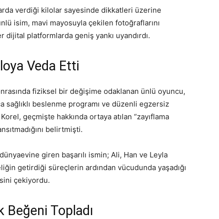
rda verdiği kilolar sayesinde dikkatleri üzerine
lü isim, mavi mayosuyla çekilen fotoğraflarını
 dijital platformlarda geniş yankı uyandırdı.
loya Veda Etti
onrasında fiziksel bir değişime odaklanan ünlü oyuncu,
zca sağlıklı beslenme programı ve düzenli egzersiz
n Korel, geçmişte hakkında ortaya atılan “zayıflama
ansıtmadığını belirtmişti.
ünyaevine giren başarılı ismin; Ali, Han ve Leyla
liğin getirdiği süreçlerin ardından vücudunda yaşadığı
sini çekiyordu.
k Beğeni Topladı