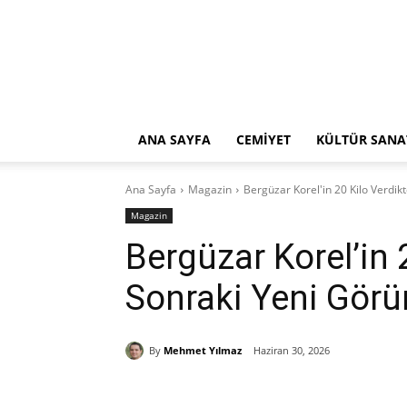
ANA SAYFA
CEMİYET
KÜLTÜR SANA
Ana Sayfa
Magazin
Bergüzar Korel'in 20 Kilo Verdi
Magazin
Bergüzar Korel’in 
Sonraki Yeni Gör
By
Mehmet Yılmaz
Haziran 30, 2026
Paylaş