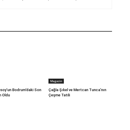
Magazin
soy’un Bodrum’daki Son
Çağla Şıkel ve Mertcan Tunca’nın
m Oldu
Çeşme Tatili