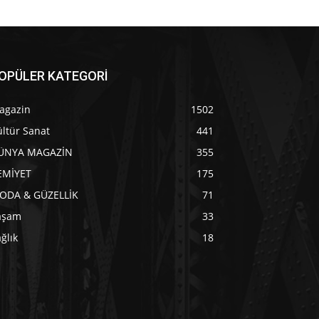
OPÜLER KATEGORİ
agazin
1502
ltür Sanat
441
ÜNYA MAGAZİN
355
EMİYET
175
ODA & GÜZELLİK
71
aşam
33
ğlık
18