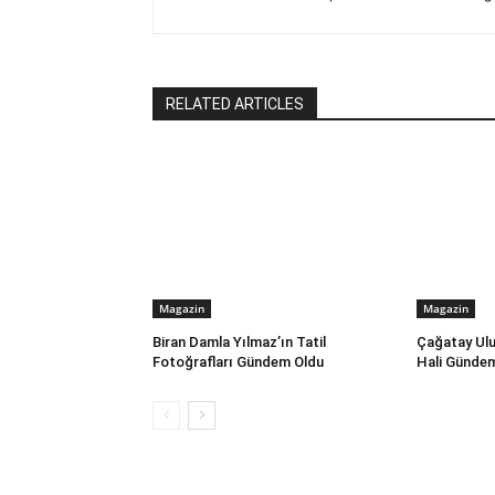
RELATED ARTICLES
Magazin
Magazin
Biran Damla Yılmaz’ın Tatil
Çağatay Ulu
Fotoğrafları Gündem Oldu
Hali Günde