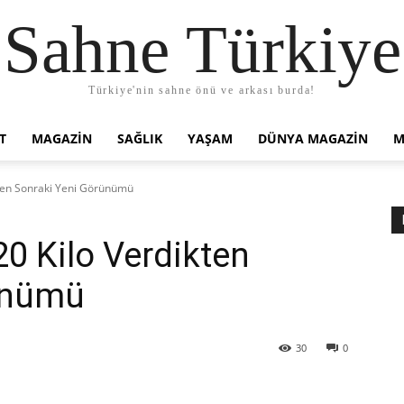
Sahne Türkiye
Türkiye'nin sahne önü ve arkası burda!
T
MAGAZIN
SAĞLIK
YAŞAM
DÜNYA MAGAZİN
M
kten Sonraki Yeni Görünümü
20 Kilo Verdikten
ünümü
30
0