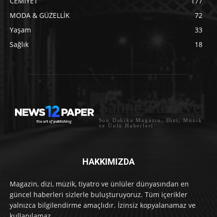
CEMİYET
177
MODA & GÜZELLİK
72
Yaşam
33
Sağlık
18
Sahne Türkiye
Son Dakika Magazin, Dizi, Müzik
ve Ünlü Haberleri
HAKKIMIZDA
Magazin, dizi, müzik, tiyatro ve ünlüler dünyasından en
güncel haberleri sizlerle buluşturuyoruz. Tüm içerikler
yalnızca bilgilendirme amaçlıdır. İzinsiz kopyalanamaz ve
kullanılamaz.