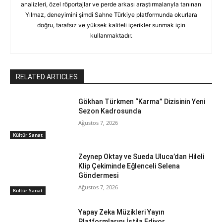
analizleri, özel röportajlar ve perde arkası araştırmalarıyla tanınan
Yılmaz, deneyimini şimdi Sahne Türkiye platformunda okurlara
doğru, tarafsız ve yüksek kaliteli içerikler sunmak için
kullanmaktadır.
RELATED ARTICLES
Gökhan Türkmen “Karma” Dizisinin Yeni
Sezon Kadrosunda
Ağustos 7, 2026
Kültür Sanat
Zeynep Oktay ve Sueda Uluca’dan Hileli
Klip Çekiminde Eğlenceli Selena
Göndermesi
Ağustos 7, 2026
Kültür Sanat
Yapay Zeka Müzikleri Yayın
Platformlarını İstila Ediyor