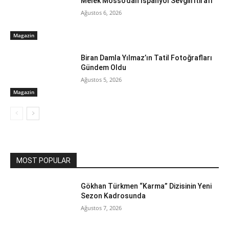
Melek Mosso’dan İspanyol Sevgili İtirafı
Ağustos 6, 2026
Magazin
Biran Damla Yılmaz’ın Tatil Fotoğrafları
Gündem Oldu
Ağustos 5, 2026
Magazin
MOST POPULAR
Gökhan Türkmen “Karma” Dizisinin Yeni
Sezon Kadrosunda
Ağustos 7, 2026