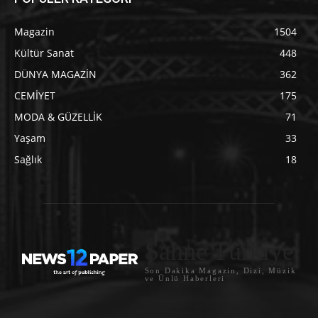
Magazin
1504
Kültür Sanat
448
DÜNYA MAGAZİN
362
CEMİYET
175
MODA & GÜZELLİK
71
Yaşam
33
Sağlık
18
Sahne Türkiye
Son Dakika Magazin, Dizi, Müzik
ve Ünlü Haberleri