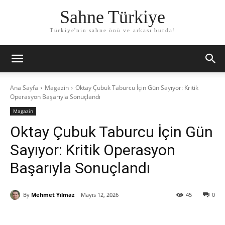
Sahne Türkiye
Türkiye'nin sahne önü ve arkası burda!
Ana Sayfa
Magazin
Oktay Çubuk Taburcu İçin Gün Sayıyor: Kritik
Operasyon Başarıyla Sonuçlandı
Magazin
Oktay Çubuk Taburcu İçin Gün
Sayıyor: Kritik Operasyon
Başarıyla Sonuçlandı
By
Mehmet Yılmaz
Mayıs 12, 2026
45
0