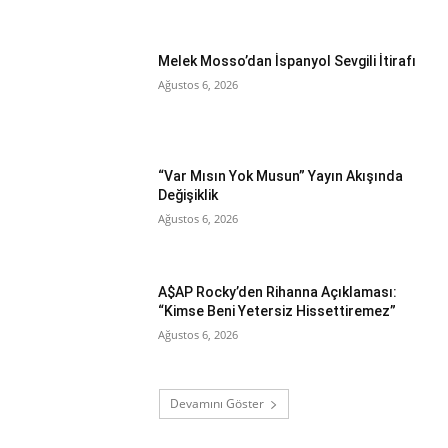
Melek Mosso’dan İspanyol Sevgili İtirafı
Ağustos 6, 2026
“Var Mısın Yok Musun” Yayın Akışında
Değişiklik
Ağustos 6, 2026
A$AP Rocky’den Rihanna Açıklaması:
“Kimse Beni Yetersiz Hissettiremez”
Ağustos 6, 2026
Devamını Göster