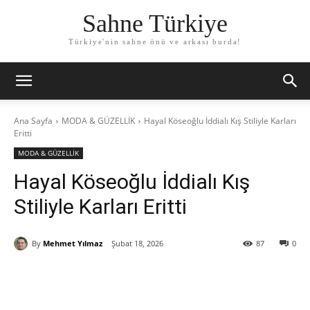
Sahne Türkiye
Türkiye'nin sahne önü ve arkası burda!
Ana Sayfa
MODA & GÜZELLİK
Hayal Köseoğlu İddialı Kış Stiliyle Karları
Eritti
MODA & GÜZELLİK
Hayal Köseoğlu İddialı Kış
Stiliyle Karları Eritti
By
Mehmet Yılmaz
Şubat 18, 2026
87
0