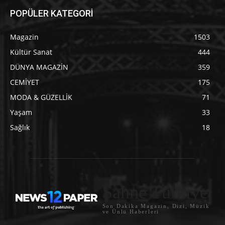
POPÜLER KATEGORİ
Magazin
1503
Kültür Sanat
444
DÜNYA MAGAZİN
359
CEMİYET
175
MODA & GÜZELLİK
71
Yaşam
33
Sağlık
18
Sahne Türkiye
Son Dakika Magazin, Dizi, Müzik
ve Ünlü Haberleri