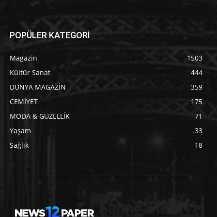
POPÜLER KATEGORİ
Magazin
1503
Kültür Sanat
444
DÜNYA MAGAZİN
359
CEMİYET
175
MODA & GÜZELLİK
71
Yaşam
33
Sağlık
18
Sahne Türkiye