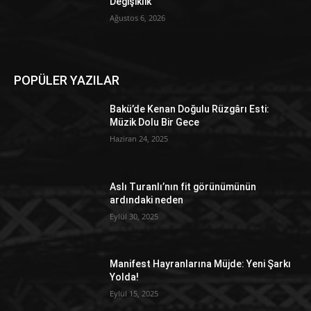
Değişiklik
Ağustos 6, 2026
POPÜLER YAZILAR
Bakü’de Kenan Doğulu Rüzgârı Esti:
Müzik Dolu Bir Gece
Haziran 24, 2025
Aslı Turanlı’nın fit görünümünün
ardındaki neden
Eylül 30, 2025
Manifest Hayranlarına Müjde: Yeni Şarkı
Yolda!
Eylül 15, 2025