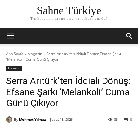
Sahne Türkiye
Türkiye'nin sahne önü ve arkası burda!
Ana Sayfa
Magazin
Serra Arıtürk'ten İddialı Dönüş: Efsane Şarkı
'Melankoli' Cuma Günü Çıkıyor
Magazin
Serra Arıtürk’ten İddialı Dönüş:
Efsane Şarkı ‘Melankoli’ Cuma
Günü Çıkıyor
By
Mehmet Yılmaz
Şubat 18, 2026
86
0