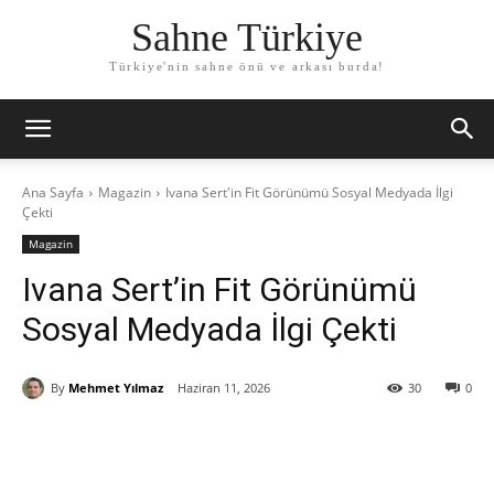
Sahne Türkiye
Türkiye'nin sahne önü ve arkası burda!
Ana Sayfa
Magazin
Ivana Sert'in Fit Görünümü Sosyal Medyada İlgi
Çekti
Magazin
Ivana Sert’in Fit Görünümü
Sosyal Medyada İlgi Çekti
By
Mehmet Yılmaz
Haziran 11, 2026
30
0