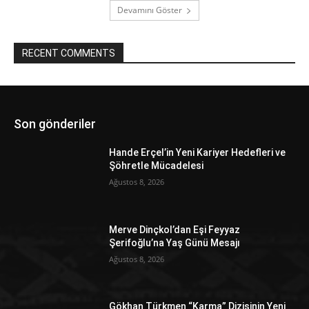
Devamını Göster
RECENT COMMENTS
Son gönderiler
Hande Erçel’in Yeni Kariyer Hedefleri ve
Şöhretle Mücadelesi
Ağustos 8, 2026
Merve Dinçkol’dan Eşi Feyyaz
Şerifoğlu’na Yaş Günü Mesajı
Ağustos 8, 2026
Gökhan Türkmen “Karma” Dizisinin Yeni